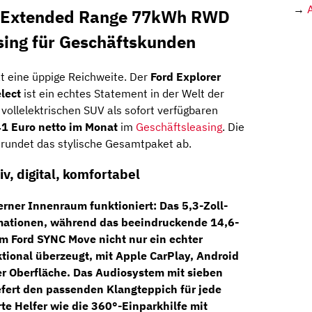
→
ro Extended Range 77kWh RWD
ing für Geschäftskunden
hat eine üppige Reichweite. Der
Ford Explorer
lect
ist ein echtes Statement in der Welt der
n vollelektrischen SUV als sofort verfügbaren
1 Euro netto im Monat
im
Geschäftsleasing
. Die
rundet das stylische Gesamtpaket ab.
v, digital, komfortabel
erner Innenraum funktioniert: Das
5,3-Zoll-
ormationen, während das beeindruckende
14,6-
em
Ford SYNC Move
nicht nur ein echter
ktional überzeugt, mit Apple CarPlay, Android
er Oberfläche. Das
Audiosystem mit sieben
fert den passenden Klangteppich für jede
rte Helfer wie die
360°-Einparkhilfe mit