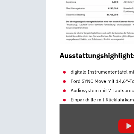
Ausstattungshighlight
digitale Instrumententafel mi
Ford SYNC Move mit 14,6″-T
Audiosystem mit 7 Lautsprec
Einparkhilfe mit Rückfahrka
„FORD
EXPLORER
IM
TEST