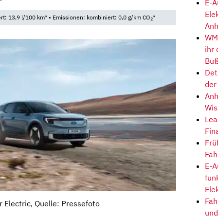
E-A
Ele
: 13,9 l/100 km* • Emissionen: kombiniert: 0,0 g/km CO
*
2
Anh
WM-
ihr
Buß
Det
der
Anh
Wis
Lea
Fin
Frü
Fah
E-A
fun
Ele
Fah
 Electric, Quelle: Pressefoto
und