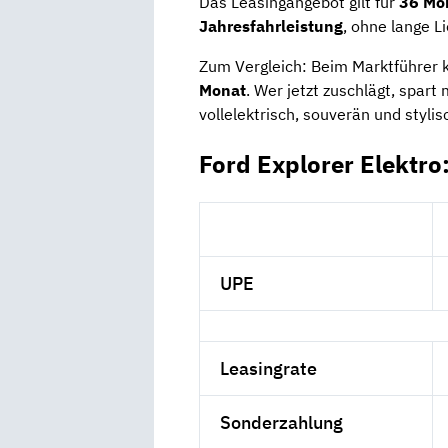
Das Leasingangebot gilt für
36 Mon
Jahresfahrleistung
, ohne lange L
Zum Vergleich: Beim Marktführer k
Monat
. Wer jetzt zuschlägt, spart
vollelektrisch, souverän und stylis
Ford Explorer Elektro
UPE
Leasingrate
Sonderzahlung