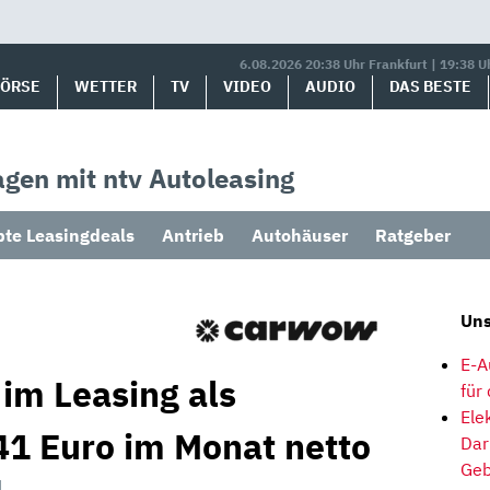
6.08.2026 20:38 Uhr Frankfurt | 19:38 U
BÖRSE
WETTER
TV
VIDEO
AUDIO
DAS BESTE
gen mit ntv Autoleasing
bte Leasingdeals
Antrieb
Autohäuser
Ratgeber
Uns
E-A
 im Leasing als
für
Ele
1 Euro im Monat netto
Dar
Geb
1