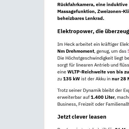
Rückfahrkamera
, eine
induktive
Massagefunktion
,
Zweizonen-Kli
beheizbares Lenkrad
.
Elektropower, die überzeug
Im Heck arbeitet ein kräftiger Ele
Nm Drehmoment
, genug, um das
Die Höchstgeschwindigkeit liegt b
sorgt für linearen Antrieb und flü
eine
WLTP-Reichweite von bis zu
zu
135 kW
ist der Akku in
nur 28 
Trotz seiner Dynamik bleibt der Ex
erweiterbar auf
1.400 Liter
, mach
Business, Freizeit oder Familienall
Jetzt clever leasen