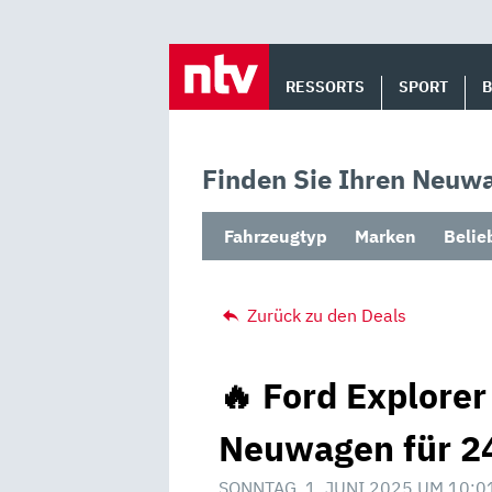
Skip
to
RESSORTS
SPORT
content
Finden Sie Ihren Neuwa
Fahrzeugtyp
Marken
Belie
Zurück zu den Deals
🔥 Ford Explorer
Neuwagen für 24
SONNTAG, 1. JUNI 2025 UM 10:0