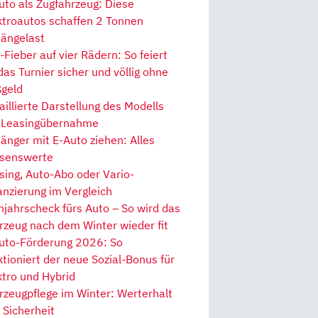
uto als Zugfahrzeug: Diese
ktroautos schaffen 2 Tonnen
ängelast
Fieber auf vier Rädern: So feiert
 das Turnier sicher und völlig ohne
geld
aillierte Darstellung des Modells
 Leasingübernahme
änger mit E-Auto ziehen: Alles
senswerte
sing, Auto-Abo oder Vario-
anzierung im Vergleich
hjahrscheck fürs Auto – So wird das
rzeug nach dem Winter wieder fit
uto-Förderung 2026: So
ktioniert der neue Sozial-Bonus für
ktro und Hybrid
rzeugpflege im Winter: Werterhalt
 Sicherheit