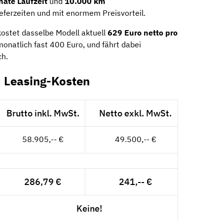
ate Laufzeit
und
10.000 km
ieferzeiten und mit enormem Preisvorteil.
ostet dasselbe Modell aktuell
629 Euro netto pro
 monatlich fast 400 Euro, und fährt dabei
ch.
: Leasing-Kosten
Brutto inkl. MwSt.
Netto exkl. MwSt.
58.905,-- €
49.500,-- €
286,79 €
241,-- €
Keine!