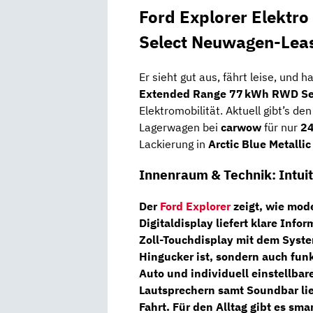
Ford Explorer Elekt
Select Neuwagen-Leas
Er sieht gut aus, fährt leise, und 
Extended Range 77 kWh RWD Se
Elektromobilität. Aktuell gibt’s de
Lagerwagen bei
carwow
für nur
24
Lackierung in
Arctic Blue Metallic
Innenraum & Technik: Intuiti
Der
Ford Explorer
zeigt, wie mod
Digitaldisplay
liefert klare Inf
Zoll-Touchdisplay
mit dem Syst
Hingucker ist, sondern auch fun
Auto und individuell einstellbar
Lautsprechern
samt Soundbar lie
Fahrt. Für den Alltag gibt es sma