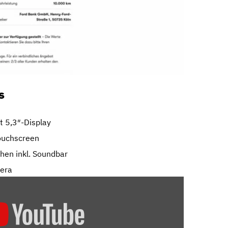
s
t 5,3″-Display
ouchscreen
hen inkl. Soundbar
mera