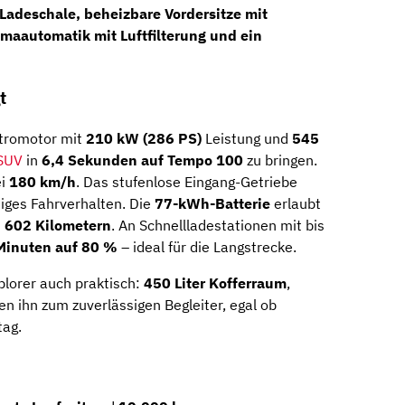
 Ladeschale
,
beheizbare Vordersitze mit
maautomatik mit Luftfilterung
und ein
t
ktromotor mit
210 kW (286 PS)
Leistung und
545
SUV
in
6,4 Sekunden auf Tempo 100
zu bringen.
ei
180 km/h
. Das stufenlose Eingang-Getriebe
ssiges Fahrverhalten. Die
77-kWh-Batterie
erlaubt
 602 Kilometern
. An Schnellladestationen mit bis
Minuten auf 80 %
– ideal für die Langstrecke.
plorer auch praktisch:
450 Liter Kofferraum
,
en ihn zum zuverlässigen Begleiter, egal ob
tag.