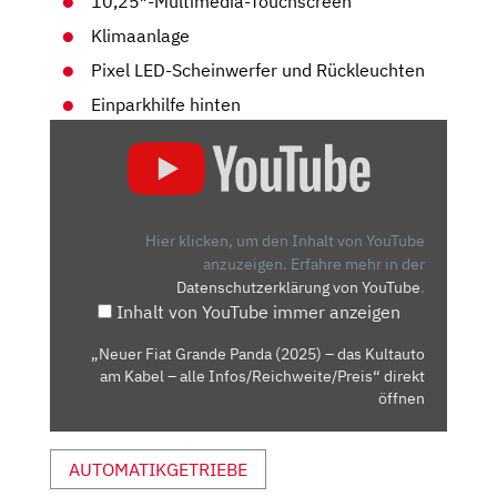
10,25″-Multimedia-Touchscreen
Klimaanlage
Pixel LED-Scheinwerfer und Rückleuchten
Einparkhilfe hinten
„NEUER
FIAT
GRANDE
PANDA
(2025)
Hier klicken, um den Inhalt von YouTube
–
anzuzeigen.
Erfahre mehr in der
Datenschutzerklärung von YouTube
.
DAS
Inhalt von YouTube immer anzeigen
KULTAUTO
AM
„Neuer Fiat Grande Panda (2025) – das Kultauto
KABEL
am Kabel – alle Infos/Reichweite/Preis“ direkt
–
öffnen
ALLE
INFOS/REICHWEITE/PREIS“
AUTOMATIKGETRIEBE
VON