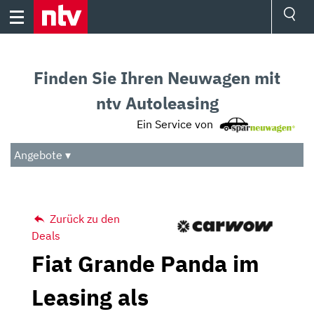
Skip
to
content
Ressorts
Sport
Finden Sie Ihren Neuwagen mit
Börse
Wetter
ntv Autoleasing
TV
Ein Service von
Video
Audio
Angebote ▾
Das Beste
Zurück zu den
Deals
Fiat Grande Panda im
Leasing als