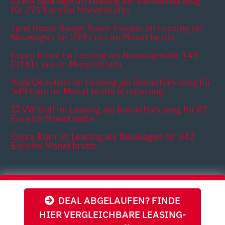
💥 Kia Sportage im Leasing als Vorlauffahrzeug
für 271 Euro im Monat brutto
Land Rover Range Rover Evoque im Leasing als
Neuwagen für 399 Euro im Monat brutto
Cupra Raval im Leasing als Neuwagen für 149
[316] Euro im Monat brutto
Audi Q4 e-tron im Leasing als Bestellfahrzeug für
549 Euro im Monat brutto [Eroberung]
💥 VW Golf im Leasing als Bestellfahrzeug für 87
Euro im Monat netto
Cupra Born im Leasing als Neuwagen für 342
Euro im Monat brutto
Themen
DEAL ABGELAUFEN? FINDE
HIER VERGLEICHBARE LEASING-