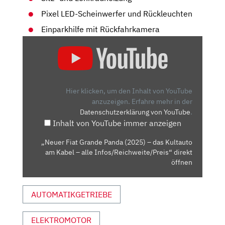
Pixel LED-Scheinwerfer und Rückleuchten
Einparkhilfe mit Rückfahrkamera
„NEUER
FIAT
GRANDE
PANDA
(2025)
Hier klicken, um den Inhalt von YouTube
–
anzuzeigen.
Erfahre mehr in der
Datenschutzerklärung von YouTube
.
DAS
Inhalt von YouTube immer anzeigen
KULTAUTO
AM
„Neuer Fiat Grande Panda (2025) – das Kultauto
KABEL
am Kabel – alle Infos/Reichweite/Preis“ direkt
–
öffnen
ALLE
INFOS/REICHWEITE/PREIS“
AUTOMATIKGETRIEBE
VON
YOUTUBE
ELEKTROMOTOR
ANZEIGEN