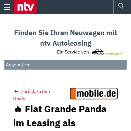
Skip
to
content
Ressorts
Sport
Finden Sie Ihren Neuwagen mit
Börse
Wetter
ntv Autoleasing
TV
Ein Service von
Video
Audio
Angebote ▾
Das Beste
Zurück zu den
Deals
🔥 Fiat Grande Panda
im Leasing als