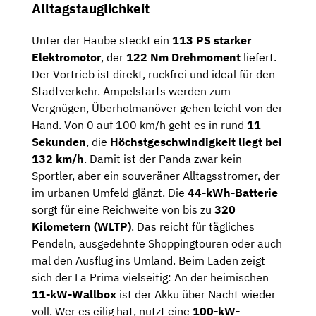
Alltagstauglichkeit
Unter der Haube steckt ein
113 PS starker
Elektromotor
, der
122 Nm Drehmoment
liefert.
Der Vortrieb ist direkt, ruckfrei und ideal für den
Stadtverkehr. Ampelstarts werden zum
Vergnügen, Überholmanöver gehen leicht von der
Hand. Von 0 auf 100 km/h geht es in rund
11
Sekunden
, die
Höchstgeschwindigkeit liegt bei
132 km/h
. Damit ist der Panda zwar kein
Sportler, aber ein souveräner Alltagsstromer, der
im urbanen Umfeld glänzt. Die
44-kWh-Batterie
sorgt für eine Reichweite von bis zu
320
Kilometern (WLTP)
. Das reicht für tägliches
Pendeln, ausgedehnte Shoppingtouren oder auch
mal den Ausflug ins Umland. Beim Laden zeigt
sich der La Prima vielseitig: An der heimischen
11-kW-Wallbox
ist der Akku über Nacht wieder
voll. Wer es eilig hat, nutzt eine
100-kW-