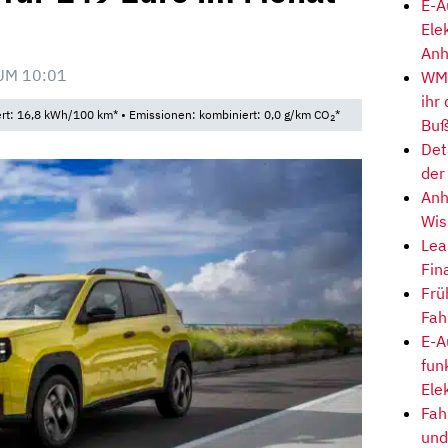
E-A
Ele
Anh
UM 10:01
WM-
ihr
t: 16,8 kWh/100 km* • Emissionen: kombiniert: 0,0 g/km CO
*
2
Buß
Det
der
Anh
Wis
Lea
Fin
Frü
Fah
E-A
fun
Ele
Fah
und