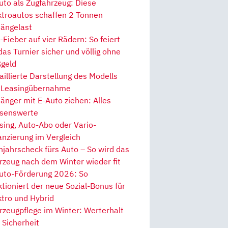
uto als Zugfahrzeug: Diese
ktroautos schaffen 2 Tonnen
ängelast
Fieber auf vier Rädern: So feiert
 das Turnier sicher und völlig ohne
geld
aillierte Darstellung des Modells
 Leasingübernahme
änger mit E-Auto ziehen: Alles
senswerte
sing, Auto-Abo oder Vario-
anzierung im Vergleich
hjahrscheck fürs Auto – So wird das
rzeug nach dem Winter wieder fit
uto-Förderung 2026: So
ktioniert der neue Sozial-Bonus für
ktro und Hybrid
rzeugpflege im Winter: Werterhalt
 Sicherheit