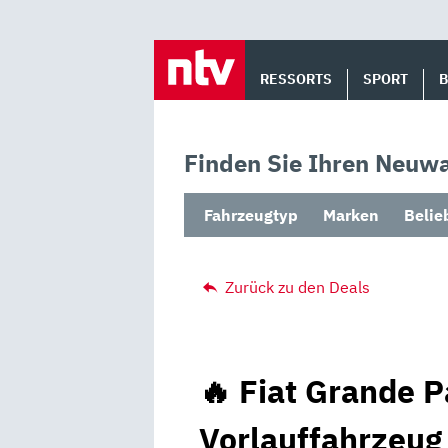
Skip
to
RESSORTS
SPORT
content
Finden Sie Ihren Neuwa
Fahrzeugtyp
Marken
Belie
Zurück zu den Deals
🔥 Fiat Grande 
Vorlauffahrzeug