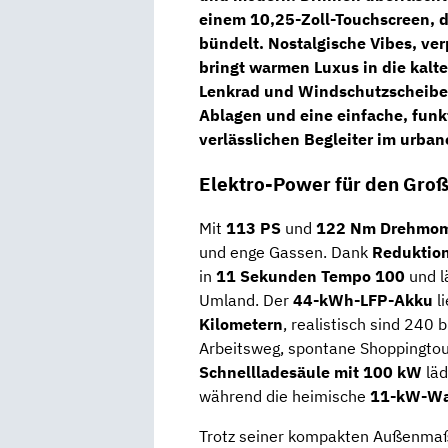
einem
10,25-Zoll-Touchscreen
, 
bündelt. Nostalgische Vibes, ver
bringt warmen Luxus in die kalte
Lenkrad und Windschutzscheibe
Ablagen und eine einfache, funk
verlässlichen Begleiter im urban
Elektro-Power für den Gro
Mit
113 PS
und
122 Nm Drehmo
und enge Gassen. Dank
Reduktion
in
11 Sekunden Tempo 100
und l
Umland. Der
44-kWh-LFP-Akku
li
Kilometern
, realistisch sind 240 
Arbeitsweg, spontane Shoppingtou
Schnellladesäule mit 100 kW
läd
während die heimische
11-kW-Wa
Trotz seiner kompakten Außenmaße