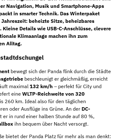
der Navigation, Musik und Smartphone-Apps
packt in smarter Technik. Das
Winterpaket
 Jahreszeit:
beheizte Sitze, beheizbares
. Kleine Details wie
USB-C-Anschlüsse
, clevere
tionale
Klimaanlage
machen ihn zum
en Alltag.
ßstadtdschungel
ment
bewegt sich der Panda flink durch die Städte
sgetriebe
beschleunigt er gleichmäßig, erreicht
äuft maximal
132 km/h
– perfekt für City und
efert eine
WLTP-Reichweite von 320
bis 260 km. Ideal also für den täglichen
ren oder Ausflüge ins Grüne. An der
DC-
t er in rund einer halben Stunde auf 80 %,
llbox
ihn bequem über Nacht versorgt.
 bietet der Panda Platz für mehr als man denkt: