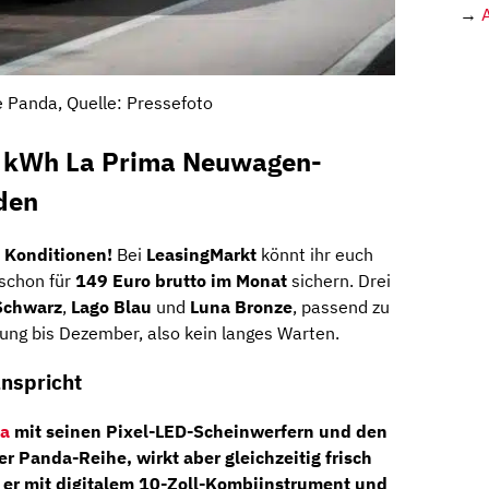
→
e Panda, Quelle: Pressefoto
 kWh
La Prima
Neuwagen-
den
p Konditionen!
Bei
LeasingMarkt
könnt ihr euch
schon für
149 Euro brutto im Monat
sichern. Drei
Schwarz
,
Lago Blau
und
Luna Bronze
, passend zu
rung bis Dezember, also kein langes Warten.
anspricht
a
mit seinen
Pixel-LED-Scheinwerfern
und den
er Panda-Reihe, wirkt aber gleichzeitig frisch
 er mit
digitalem 10-Zoll-Kombiinstrument
und