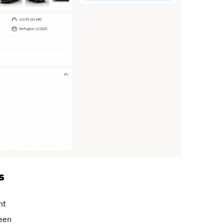
s
nt
een