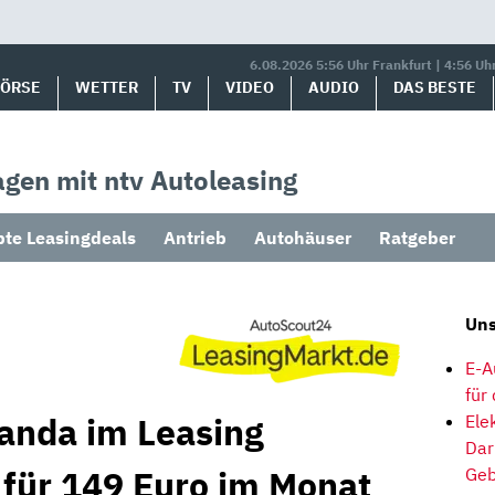
6.08.2026 5:56 Uhr Frankfurt | 4:56 Uh
BÖRSE
WETTER
TV
VIDEO
AUDIO
DAS BESTE
gen mit ntv Autoleasing
bte Leasingdeals
Antrieb
Autohäuser
Ratgeber
Uns
E-A
für
Panda im Leasing
Ele
Dar
 für 149 Euro im Monat
Geb