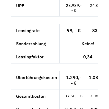
UPE
28.989,-
24.361,-- 
- €
Leasingrate
99,-- €
83,19 €
Sonderzahlung
Keine!
Leasingfaktor
0,34
Überführungskosten
1.290,-
1.084,03 
- €
Gesamtkosten
3.666,-- €
3.080,67 