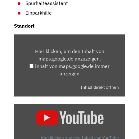
Spurhalteassistent
Einparkhilfe
Standort
INHALT
VON
Hier klicken, um den Inhalt von
MAPS.GOOGLE.DE
maps.google.de anzuzeigen.
ANZEIGEN
Inhalt von maps.google.de immer
anzeigen
Inhalt direkt öffnen
„FIAT
600E:
WIE
GUT
IST
Hier klicken, um den Inhalt von YouTube