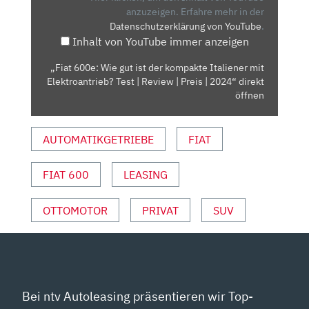
DER
anzuzeigen.
Erfahre mehr in der
Datenschutzerklärung von YouTube
.
KOMPAKTE
Inhalt von YouTube immer anzeigen
ITALIENER
MIT
„Fiat 600e: Wie gut ist der kompakte Italiener mit
ELEKTROANTRIEB?
Elektroantrieb? Test | Review | Preis | 2024“ direkt
TEST
öffnen
|
REVIEW
AUTOMATIKGETRIEBE
FIAT
|
PREIS
FIAT 600
LEASING
|
2024“
VON
OTTOMOTOR
PRIVAT
SUV
YOUTUBE
ANZEIGEN
Bei ntv Autoleasing präsentieren wir Top-