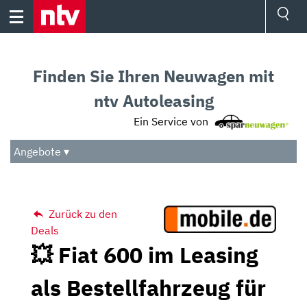
Skip
to
content
Ressorts
Sport
Finden Sie Ihren Neuwagen mit
Börse
Wetter
ntv Autoleasing
TV
Ein Service von
Video
Audio
Angebote ▾
Das Beste
Zurück zu den
Deals
💥 Fiat 600 im Leasing
als Bestellfahrzeug für