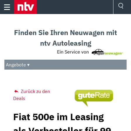
Skip
to
content
Ressorts
Sport
Finden Sie Ihren Neuwagen mit
Börse
Wetter
ntv Autoleasing
TV
Ein Service von
Video
Audio
Angebote ▾
Das Beste
Zurück zu den
Deals
Fiat 500e im Leasing
als Vorbesteller für 99