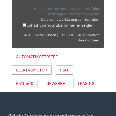
|
FIAT
Hier klicken, um den Inhalt von YouTube
500E
anzuzeigen.
Erfahre mehr in der
Datenschutzerklärung von YouTube
.
|
Inhalt von YouTube immer anzeigen
GRIP
ELEKTRO“
„GRIP-Elektro-Check | Fiat 500e | GRIP Elektro“
VON
direkt öffnen
YOUTUBE
ANZEIGEN
AUTOMATIKGETRIEBE
ELEKTROMOTOR
FIAT
FIAT 500
GEWERBE
LEASING
Bei ntv Autoleasing präsentieren wir Top-