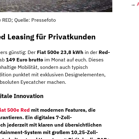
→
 RED; Quelle: Pressefoto
d Leasing für Privatkunden
ders günstig: Der
Fiat 500e 23,8 kWh
in der
Red-
 ab
149 Euro brutto
im Monat auf euch. Dieses
haltige Mobilität, sondern auch typisch
Edition punktet mit exklusiven Designelementen,
bsoluten Eyecatcher machen.
itale Innovation
iat 500e Red
mit modernen Features, die
rantieren. Ein digitales
7-Zoll-
ch jederzeit mit klaren und übersichtlichen
otainment-System
mit großem
10,25-Zoll-