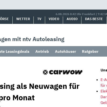
6.08.2026 8:42 Uhr Frankfurt | 7:42 U
BÖRSE
WETTER
TV
VIDEO
AUDIO
DAS BESTE
gen mit ntv Autoleasing
bte Leasingdeals
Antrieb
Autohäuser
Ratgeber
Uns
E-A
asing als Neuwagen für
für
Ele
 pro Monat
Dar
Geb
6