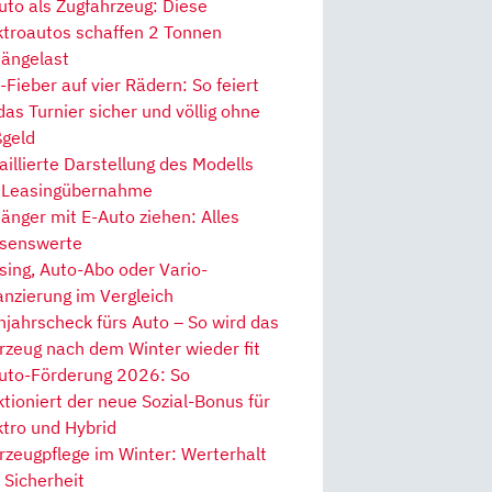
uto als Zugfahrzeug: Diese
ktroautos schaffen 2 Tonnen
ängelast
Fieber auf vier Rädern: So feiert
 das Turnier sicher und völlig ohne
geld
aillierte Darstellung des Modells
 Leasingübernahme
änger mit E-Auto ziehen: Alles
senswerte
sing, Auto-Abo oder Vario-
anzierung im Vergleich
hjahrscheck fürs Auto – So wird das
rzeug nach dem Winter wieder fit
uto-Förderung 2026: So
ktioniert der neue Sozial-Bonus für
ktro und Hybrid
rzeugpflege im Winter: Werterhalt
 Sicherheit