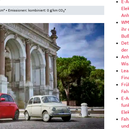
E-A
Ele
km* • Emissionen: kombiniert: 0 g/km CO
*
2
Anh
WM-
ihr
Buß
Det
der
Anh
Wis
Lea
Fin
Frü
Fah
E-A
fun
Ele
Fah
und