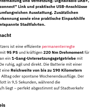
Unterhaltung und Vernetzung: Digitalradio DAB+,
Uconnect™ Link und praktische USB-Anschlüsse
 umfangreichen Ausstattung. Zusätzlichen
erkennung
sowie eine praktische Einparkhilfe
entspannte Stadtfahrten.
macht
tzers ist eine effiziente
permanenterregte
 mit
95 PS
und kräftigen
220 Nm Drehmoment
für
 an ein
1-Gang-Untersetzungsgetgetriebe
mit
e ruhig, agil und direkt. Die Batterie mit einer
t eine
Reichweite von bis zu 190 Kilometern
n Alltag oder spontane Wochenendausflüge. Der
flott in 9,5 Sekunden, während die
h liegt – perfekt abgestimmt auf Stadtverkehr
eis