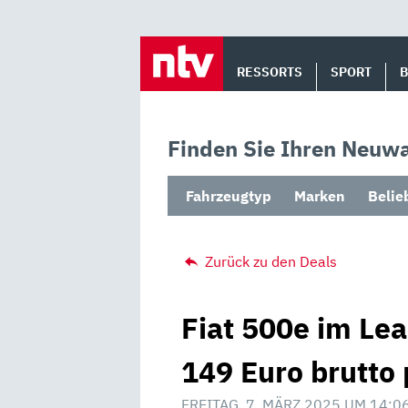
Skip
to
RESSORTS
SPORT
content
Finden Sie Ihren Neuwa
Fahrzeugtyp
Marken
Belie
Zurück zu den Deals
Fiat 500e im Le
149 Euro brutto
FREITAG, 7. MÄRZ 2025 UM 14:0