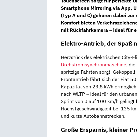
Touchscreen
sorgt für perfekte 
Smartphone Mirroring via App, 
(Typ A und C) gehören dabei zur
Komfort bieten
Verkehrszeichen
mit
Rückfahrkamera
– ideal für 
Elektro-Antrieb, der Spaß 
Herzstück des elektrischen City-Fli
Drehstromsynchronmaschine
, die
spritzige Fahrten sorgt. Gekoppelt
Frontantrieb fährt sich der Fiat 500
Kapazität von 23,8 kWh ermöglich
nach WLTP – ideal für den urbane
Sprint von 0 auf 100 km/h gelingt 
Höchstgeschwindigkeit bei 135 km/
und kurze Autobahnstrecken.
Große Ersparnis, kleiner Pr