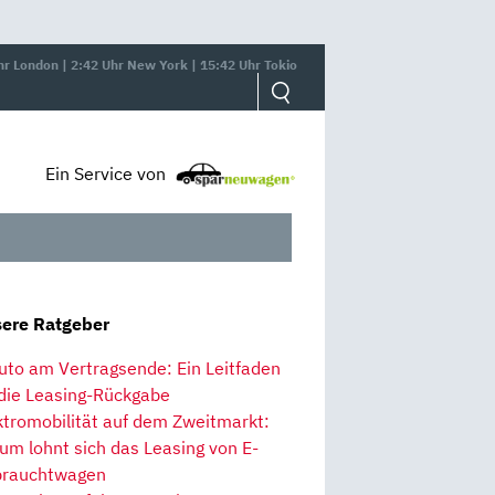
hr London | 2:42 Uhr New York | 15:42 Uhr Tokio
Ein Service von
ere Ratgeber
uto am Vertragsende: Ein Leitfaden
 die Leasing-Rückgabe
ktromobilität auf dem Zweitmarkt:
um lohnt sich das Leasing von E-
rauchtwagen