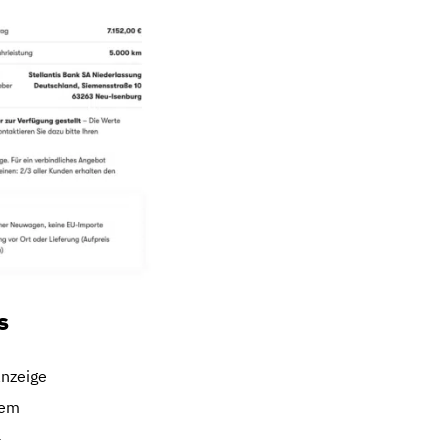
s
anzeige
tem
+