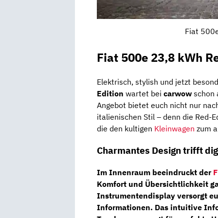
Fiat 500e
Fiat 500e 23,8 kWh Re
Elektrisch, stylish und jetzt beson
Edition
wartet bei
carwow
schon
Angebot bietet euch nicht nur nach
italienischen Stil – denn die Red-
die den kultigen
Kleinwagen
zum a
Charmantes Design trifft dig
Im Innenraum beeindruckt der
F
Komfort und Übersichtlichkeit ga
Instrumentendisplay
versorgt eu
Informationen. Das intuitive
Inf