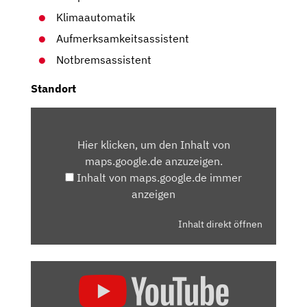
Klimaautomatik
Aufmerksamkeitsassistent
Notbremsassistent
Standort
INHALT
VON
Hier klicken, um den Inhalt von
MAPS.GOOGLE.DE
maps.google.de anzuzeigen.
ANZEIGEN
Inhalt von maps.google.de immer
anzeigen
Inhalt direkt öffnen
„FIAT
500
ELEKTRO: