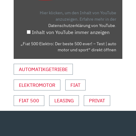
DER
BESTE
Hier klicken, um den Inhalt von YouTube
500
anzuzeigen.
Erfahre mehr in der
Datenschutzerklärung von YouTube
.
EVER!
Inhalt von YouTube immer anzeigen
–
TEST
„Fiat 500 Elektro: Der beste 500 ever! – Test | auto
|
motor und sport“ direkt öffnen
AUTO
MOTOR
AUTOMATIKGETRIEBE
UND
SPORT“
VON
ELEKTROMOTOR
FIAT
YOUTUBE
ANZEIGEN
FIAT 500
LEASING
PRIVAT