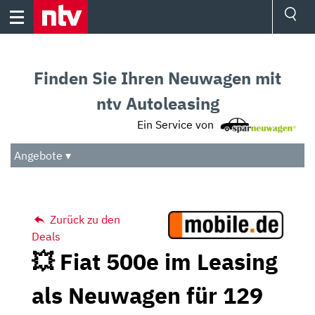
Skip
to
content
Ressorts
Sport
Finden Sie Ihren Neuwagen mit
Börse
Wetter
ntv Autoleasing
TV
Ein Service von
Video
Audio
Angebote ▾
Das Beste
Zurück zu den
Deals
💥 Fiat 500e im Leasing
als Neuwagen für 129