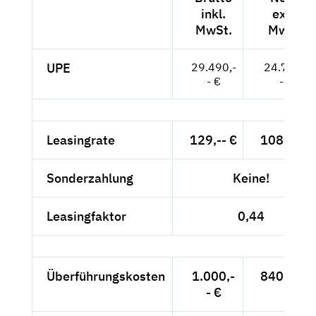
inkl.
exkl.
MwSt.
MwSt.
UPE
29.490,-
24.782,-
- €
- €
Leasingrate
129,-- €
108,40 €
Sonderzahlung
Keine!
Leasingfaktor
0,44
Überführungskosten
1.000,-
840,34 €
- €