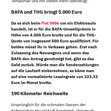
Tempomat und mit vielem mehr überzeugt.
BAFA und THG bringt 5.000 Euro
Da es sich beim
Fiat 500e
um ein Elektroauto
handelt, ist er für die
BAFA-Umweltprämie
in
Höhe von
4.500 Euro brutto
und für die
THG-
Quote
von insgesamt
500 Euro
qualifiziert. Für
beides müsst ihr in Vorkasse gehen. Erst nach
Zulassung des Neuwagens und wenn das
BAFA den Antrag genehmigt hat, gibt es das
Geld zurück. Würde man die Sonderzahlungen
auf die Laufzeit einberechnen, so käme man
auf eine
normalisierte Leasingrate von 323,33
Euro im Monat brutto
.
190 Kilometer Reichweite
Ursprünglich für die schmalen Gassen der
italienischen Hauptstadt konzipiert, überzeugt