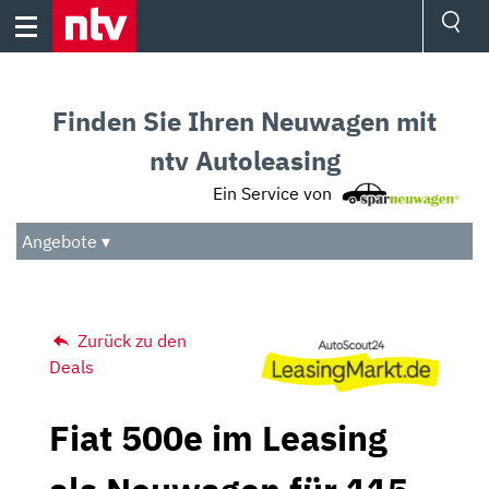
Skip
to
content
Ressorts
Sport
Finden Sie Ihren Neuwagen mit
Börse
Wetter
ntv Autoleasing
TV
Ein Service von
Video
Audio
Angebote ▾
Das Beste
Zurück zu den
Deals
Fiat 500e im Leasing