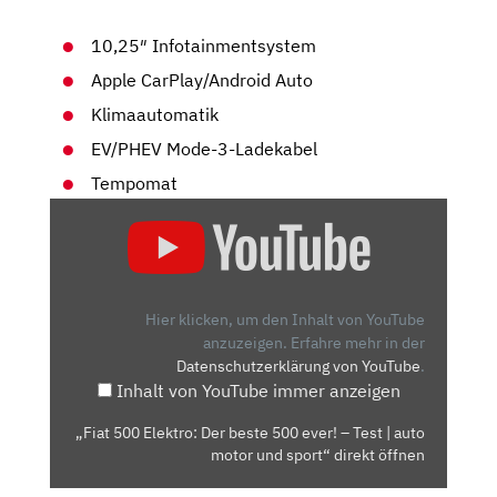
10,25″ Infotainmentsystem
Apple CarPlay/Android Auto
Klimaautomatik
EV/PHEV Mode-3-Ladekabel
Tempomat
„FIAT
500
ELEKTRO:
DER
BESTE
Hier klicken, um den Inhalt von YouTube
500
anzuzeigen.
Erfahre mehr in der
Datenschutzerklärung von YouTube
.
EVER!
Inhalt von YouTube immer anzeigen
–
TEST
„Fiat 500 Elektro: Der beste 500 ever! – Test | auto
|
motor und sport“ direkt öffnen
AUTO