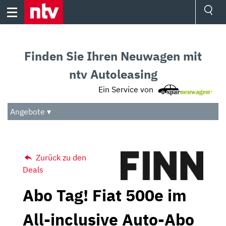
Skip
to
content
Ressorts
Sport
Finden Sie Ihren Neuwagen mit
Börse
Wetter
ntv Autoleasing
TV
Ein Service von
Video
Audio
Angebote ▾
Das Beste
Zurück zu den
Deals
Abo Tag! Fiat 500e im
All-inclusive Auto-Abo