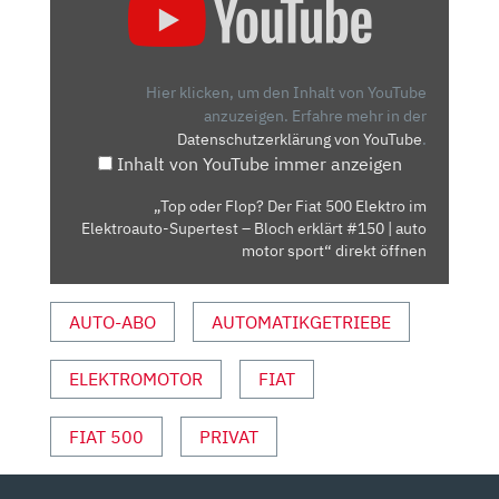
ODER
FLOP?
DER
FIAT
Hier klicken, um den Inhalt von YouTube
500
anzuzeigen.
Erfahre mehr in der
Datenschutzerklärung von YouTube
.
ELEKTRO
Inhalt von YouTube immer anzeigen
IM
ELEKTROAUTO-
„Top oder Flop? Der Fiat 500 Elektro im
SUPERTEST
Elektroauto-Supertest – Bloch erklärt #150 | auto
–
motor sport“ direkt öffnen
BLOCH
ERKLÄRT
AUTO-ABO
AUTOMATIKGETRIEBE
#150
|
ELEKTROMOTOR
FIAT
AUTO
MOTOR
SPORT“
FIAT 500
PRIVAT
VON
YOUTUBE