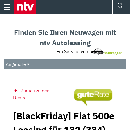
Skip
to
content
Ressorts
Sport
Finden Sie Ihren Neuwagen mit
Börse
Wetter
ntv Autoleasing
TV
Ein Service von
Video
Audio
Angebote ▾
Das Beste
Zurück zu den
Deals
[BlackFriday] Fiat 500e
Leasing für 132 (334)