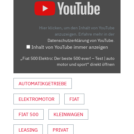
500
ELEKTRO:
DER
BESTE
Hier klicken, um den Inhalt von YouTube
500
anzuzeigen.
Erfahre mehr in der
Datenschutzerklärung von YouTube
.
EVER!
Inhalt von YouTube immer anzeigen
–
TEST
„Fiat 500 Elektro: Der beste 500 ever! – Test | auto
|
motor und sport“ direkt öffnen
AUTO
MOTOR
AUTOMATIKGETRIEBE
UND
SPORT“
VON
ELEKTROMOTOR
FIAT
YOUTUBE
ANZEIGEN
FIAT 500
KLEINWAGEN
LEASING
PRIVAT