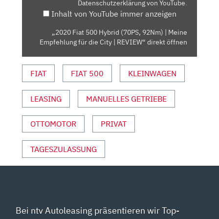
Datenschutzerklärung von YouTube
.
|
Inhalt von YouTube immer anzeigen
MEINE
EMPFEHLUNG
„2020 Fiat 500 Hybrid (70PS, 92Nm) | Meine
FÜR
Empfehlung für die City | REVIEW“ direkt öffnen
DIE
CITY
FIAT
FIAT 500
KLEINWAGEN
|
REVIEW“
VON
LEASING
MANUELLES GETRIEBE
YOUTUBE
ANZEIGEN
OTTOMOTOR
PRIVAT
TAGESZULASSUNG
Bei ntv Autoleasing präsentieren wir Top-