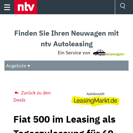
Skip
to
content
Ressorts
Sport
Finden Sie Ihren Neuwagen mit
Börse
Wetter
ntv Autoleasing
TV
Ein Service von
Video
Audio
Angebote ▾
Das Beste
Zurück zu den
Deals
Fiat 500 im Leasing als