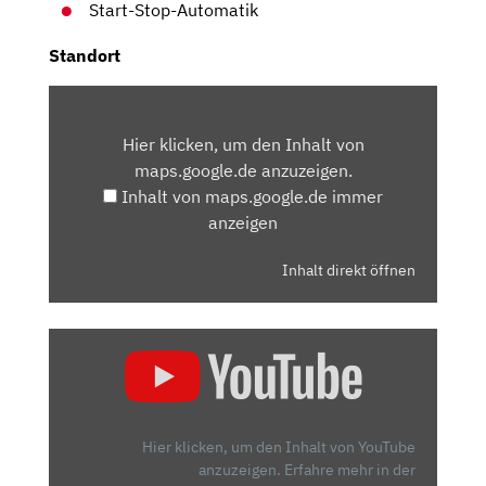
Start-Stop-Automatik
Standort
INHALT
VON
Hier klicken, um den Inhalt von
MAPS.GOOGLE.DE
maps.google.de anzuzeigen.
ANZEIGEN
Inhalt von maps.google.de immer
anzeigen
Inhalt direkt öffnen
„2020
FIAT
500
HYBRID
(70PS,
Hier klicken, um den Inhalt von YouTube
92NM)
anzuzeigen.
Erfahre mehr in der