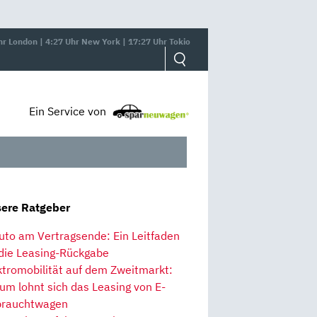
hr London | 4:27 Uhr New York | 17:27 Uhr Tokio
Ein Service von
ere Ratgeber
uto am Vertragsende: Ein Leitfaden
 die Leasing-Rückgabe
ktromobilität auf dem Zweitmarkt:
um lohnt sich das Leasing von E-
rauchtwagen