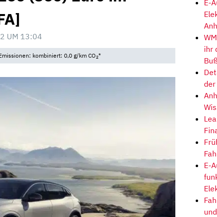
E-A
FA]
Ele
Anh
2 UM 13:04
WM-
ihr
Emissionen: kombiniert: 0,0 g/km CO
*
2
Buß
Det
der
Anh
Wis
Lea
Fin
Frü
Fah
E-A
fun
Ele
Fah
und