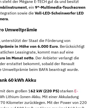
 steht der Mégane E-TECH gut da und besitzt
mbiinstrument
, ein
9″-Multimedia-Touchscreen
tegration sowie die
Voll-LED-Scheinwerfer
LED
mera
.
uro Umweltprämie
 unterstützt der Staat die Förderung von
prämie in Höhe von 6.000 Euro
. Berücksichtigt
atlichen Leasingrate, kommt man auf eine
uro im Monat netto
. Der Anbieter verlangt die
eder erstattet bekommt, sobald der Renault
e Umweltprämie beim BAFA beantragt wurde.
dank 60 kWh Akku
 mit dem großen 1
62 kW (220 PS)
starken
E-
Wh Lithium-Ionen-Akku. Mit einer Akkuladung
u 470 Kilometer zurücklegen. Mit der Power von 220