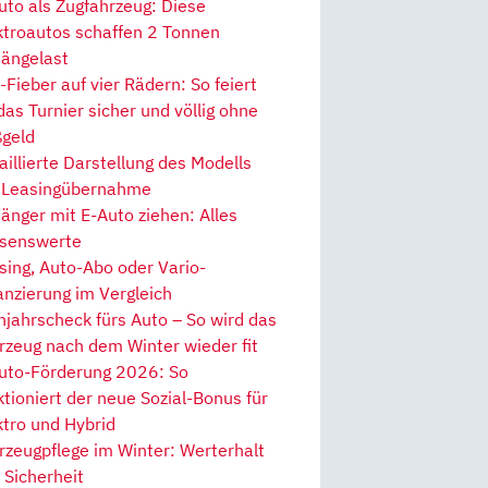
uto als Zugfahrzeug: Diese
ktroautos schaffen 2 Tonnen
ängelast
Fieber auf vier Rädern: So feiert
 das Turnier sicher und völlig ohne
geld
aillierte Darstellung des Modells
 Leasingübernahme
änger mit E-Auto ziehen: Alles
senswerte
sing, Auto-Abo oder Vario-
anzierung im Vergleich
hjahrscheck fürs Auto – So wird das
rzeug nach dem Winter wieder fit
uto-Förderung 2026: So
ktioniert der neue Sozial-Bonus für
ktro und Hybrid
rzeugpflege im Winter: Werterhalt
 Sicherheit