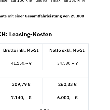
ekunden auf 100 km/h und kann maximal 160 km/h
nate
mit einer
Gesamtfahrleistung von 25.000
H: Leasing-Kosten
Brutto inkl. MwSt.
Netto exkl. MwSt.
41.150,-- €
34.580,-- €
309,79 €
260,33 €
7.140,-- €
6.000,-- €