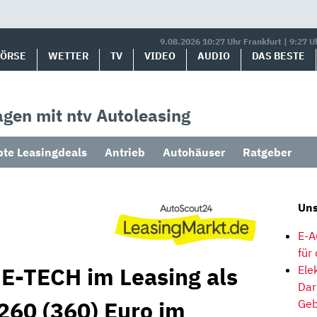
9.08.2026 10:27 Uhr Frankfurt | 9:27 U
BÖRSE
WETTER
TV
VIDEO
AUDIO
DAS BESTE
gen mit ntv Autoleasing
bte Leasingdeals
Antrieb
Autohäuser
Ratgeber
Uns
E-A
für
E-TECH im Leasing als
Ele
Dar
260 (360) Euro im
Geb