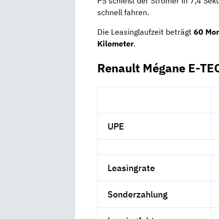
PS schießt der Stromer in 7,4 S
schnell fahren.
Die Leasinglaufzeit beträgt
60 Mo
Kilometer
.
Renault Mégane E-TEC
UPE
Leasingrate
Sonderzahlung