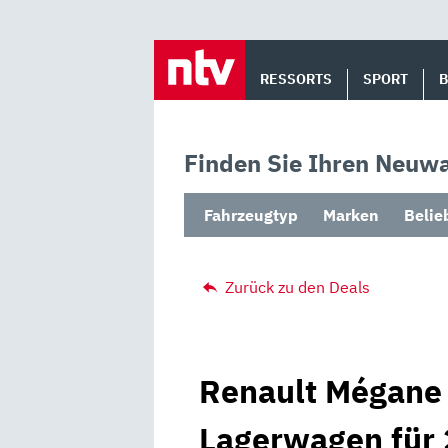
Skip
to
RESSORTS
SPORT
content
Finden Sie Ihren Neuwa
Fahrzeugtyp
Marken
Belie
Zurück zu den Deals
Renault Mégane 
Lagerwagen für 