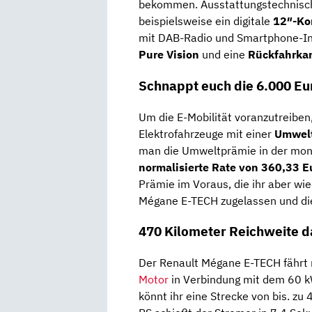
bekommen. Ausstattungstechnisch
beispielsweise ein digitale
12″-Ko
mit DAB-Radio und Smartphone-In
Pure Vision
und eine
Rückfahrka
Schnappt euch die 6.000 E
Um die E-Mobilität voranzutreiben,
Elektrofahrzeuge mit einer
Umwelt
man die Umweltprämie in der mon
normalisierte Rate von 360,33 E
Prämie im Voraus, die ihr aber wi
Mégane E-TECH zugelassen und di
470 Kilometer Reichweite 
Der Renault Mégane E-TECH fährt
Motor
in Verbindung mit dem 60 k
könnt ihr eine Strecke von bis. z