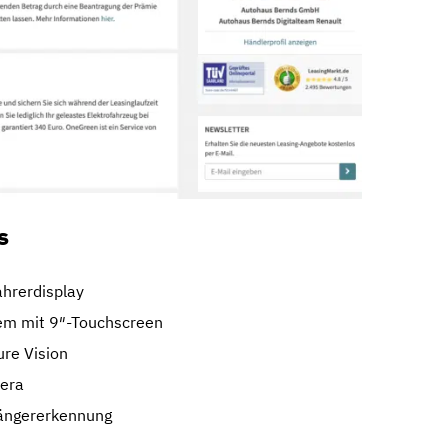
s
ahrerdisplay
em mit 9″-Touchscreen
ure Vision
mera
ängererkennung