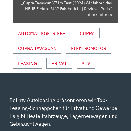
DAS
„Cupra Tavascan VZ im Test (2024) Wir fahren das
NEUE
NEUE Elektro SUV! Fahrbericht | Review | Preis“
ELEKTRO
direkt öffnen
SUV!
FAHRBERICHT
AUTOMATIKGETRIEBE
CUPRA
|
REVIEW
CUPRA TAVASCAN
ELEKTROMOTOR
|
PREIS“
VON
LEASING
PRIVAT
SUV
YOUTUBE
ANZEIGEN
Bei ntv Autoleasing präsentieren wir Top-
Leasing-Schnäppchen für Privat und Gewerbe.
Es gibt Bestellfahrzeuge, Lagerneuwagen und
Gebrauchtwagen.