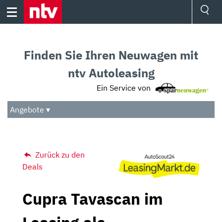
Skip
to
content
Ressorts
Sport
Finden Sie Ihren Neuwagen mit
Börse
Wetter
ntv Autoleasing
TV
Ein Service von
Video
Audio
Angebote ▾
Das Beste
Zurück zu den
Deals
Cupra Tavascan im