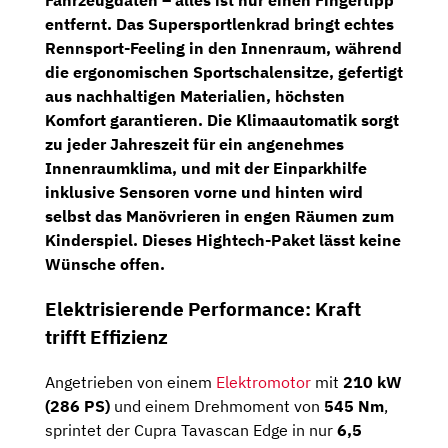
Fahrzeugdaten – alles ist nur einen Fingertipp
entfernt. Das
Supersportlenkrad
bringt echtes
Rennsport-Feeling in den Innenraum, während
die ergonomischen
Sportschalensitze
, gefertigt
aus nachhaltigen Materialien, höchsten
Komfort garantieren. Die
Klimaautomatik
sorgt
zu jeder Jahreszeit für ein angenehmes
Innenraumklima, und mit der
Einparkhilfe
inklusive Sensoren vorne und hinten wird
selbst das Manövrieren in engen Räumen zum
Kinderspiel. Dieses Hightech-Paket lässt keine
Wünsche offen.
Elektrisierende Performance: Kraft
trifft Effizienz
Angetrieben von einem
Elektromotor
mit
210 kW
(286 PS)
und einem Drehmoment von
545 Nm
,
sprintet der Cupra Tavascan Edge in nur
6,5