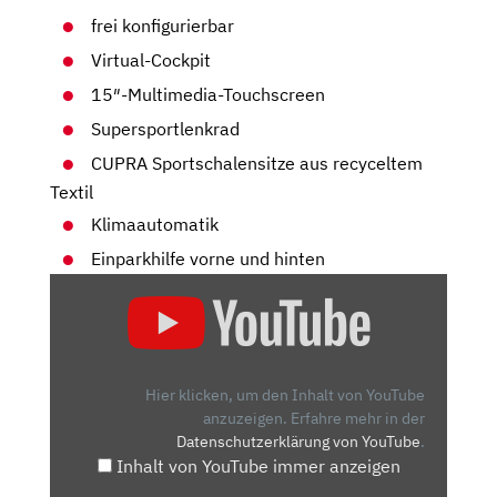
frei konfigurierbar
Virtual-Cockpit
15″-Multimedia-Touchscreen
Supersportlenkrad
CUPRA Sportschalensitze aus recyceltem
Textil
Klimaautomatik
Einparkhilfe vorne und hinten
„CUPRA
TAVASCAN
VZ
IM
TEST
Hier klicken, um den Inhalt von YouTube
(2024)
anzuzeigen.
Erfahre mehr in der
Datenschutzerklärung von YouTube
.
WIR
Inhalt von YouTube immer anzeigen
FAHREN