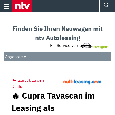
Skip
to
content
Ressorts
Sport
Finden Sie Ihren Neuwagen mit
Börse
Wetter
ntv Autoleasing
TV
Ein Service von
Video
Audio
Angebote ▾
Das Beste
Zurück zu den
Deals
🔥 Cupra Tavascan im
Leasing als