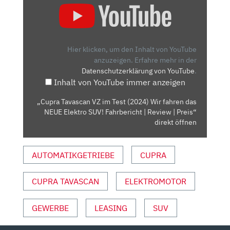
TAVASCAN
VZ
IM
TEST
Hier klicken, um den Inhalt von YouTube
(2024)
anzuzeigen.
Erfahre mehr in der
Datenschutzerklärung von YouTube
.
WIR
Inhalt von YouTube immer anzeigen
FAHREN
DAS
„Cupra Tavascan VZ im Test (2024) Wir fahren das
NEUE
NEUE Elektro SUV! Fahrbericht | Review | Preis“
ELEKTRO
direkt öffnen
SUV!
FAHRBERICHT
AUTOMATIKGETRIEBE
CUPRA
|
REVIEW
CUPRA TAVASCAN
ELEKTROMOTOR
|
PREIS“
VON
GEWERBE
LEASING
SUV
YOUTUBE