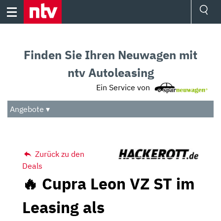
Skip
to
content
Ressorts
Sport
Finden Sie Ihren Neuwagen mit
Börse
Wetter
ntv Autoleasing
TV
Ein Service von
Video
Audio
Angebote ▾
Das Beste
Zurück zu den
Deals
🔥 Cupra Leon VZ ST im
Leasing als