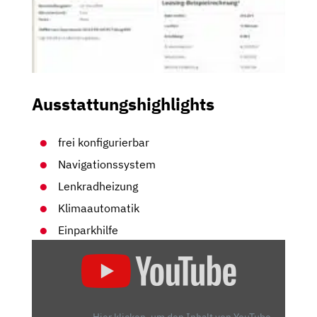
Ausstattungshighlights
frei konfigurierbar
Navigationssystem
Lenkradheizung
Klimaautomatik
Einparkhilfe
„2021
CUPRA
LEON
ST
VZ
Hier klicken, um den Inhalt von YouTube