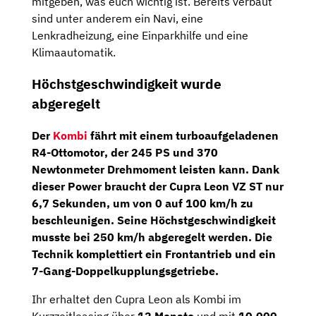
mitgeben, was euch wichtig ist. Bereits verbaut
sind unter anderem ein Navi, eine
Lenkradheizung, eine Einparkhilfe und eine
Klimaautomatik.
Höchstgeschwindigkeit wurde
abgeregelt
Der
Kombi
fährt mit einem turboaufgeladenen
R4-Ottomotor
, der
245 PS
und 370
Newtonmeter Drehmoment leisten kann. Dank
dieser Power braucht der Cupra Leon VZ ST nur
6,7 Sekunden, um von 0 auf 100 km/h zu
beschleunigen. Seine Höchstgeschwindigkeit
musste bei 250 km/h abgeregelt werden. Die
Technik komplettiert ein Frontantrieb und ein
7-Gang-Doppelkupplungsgetriebe
.
Ihr erhaltet den Cupra Leon als Kombi im
Kurzzeitleasing über
12 Monate
und mit
10.000