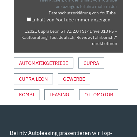
2.0
anzuzeigen.
Erfahre mehr in der
Datenschutzerklärung von YouTube
.
TSI
Inhalt von YouTube immer anzeigen
4DRIVE
310
„2021 Cupra Leon ST VZ 2.0 TSI 4Drive 310 PS –
PS
Kaufberatung, Test deutsch, Review, Fahrbericht“
–
direkt öffnen
KAUFBERATUNG,
TEST
AUTOMATIKGETRIEBE
CUPRA
DEUTSCH,
REVIEW,
CUPRA LEON
GEWERBE
FAHRBERICHT“
VON
YOUTUBE
KOMBI
LEASING
OTTOMOTOR
ANZEIGEN
Bei ntv Autoleasing präsentieren wir Top-