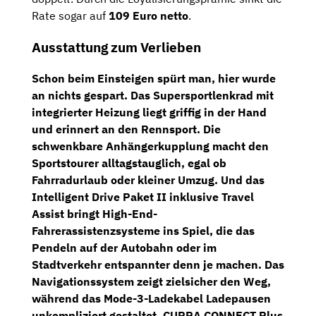
Rate sogar auf
109 Euro netto
.
Ausstattung zum Verlieben
Schon beim Einsteigen spürt man, hier wurde
an nichts gespart. Das
Supersportlenkrad
mit
integrierter
Heizung
liegt griffig in der Hand
und erinnert an den Rennsport. Die
schwenkbare Anhängerkupplung
macht den
Sportstourer alltagstauglich, egal ob
Fahrradurlaub oder kleiner Umzug. Und das
Intelligent Drive Paket II
inklusive
Travel
Assist
bringt High-End-
Fahrerassistenzsysteme ins Spiel, die das
Pendeln auf der Autobahn oder im
Stadtverkehr entspannter denn je machen. Das
Navigationssystem
zeigt zielsicher den Weg,
während das
Mode-3-Ladekabel
Ladepausen
unkompliziert gestaltet.
CUPRA CONNECT Plus