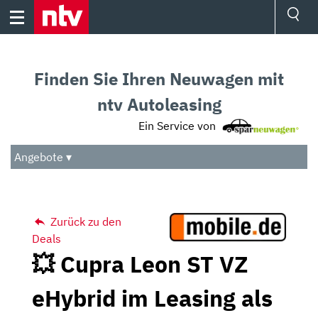
Skip
to
content
Ressorts
Sport
Finden Sie Ihren Neuwagen mit
Börse
Wetter
ntv Autoleasing
TV
Ein Service von
Video
Audio
Angebote ▾
Das Beste
Zurück zu den
Deals
💥 Cupra Leon ST VZ
eHybrid im Leasing als