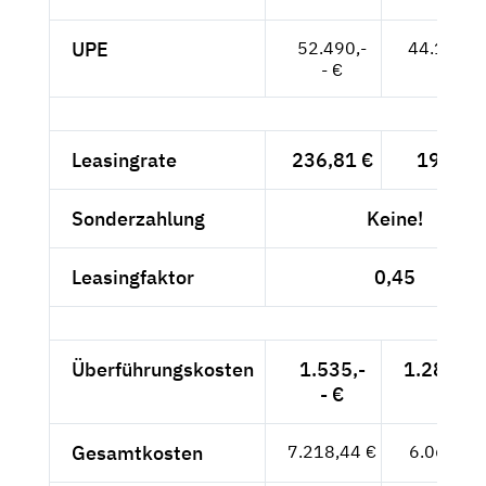
UPE
52.490,-
44.109,--
- €
Leasingrate
236,81 €
199,-- 
Sonderzahlung
Keine!
Leasingfaktor
0,45
Überführungskosten
1.535,-
1.289,92
- €
Gesamtkosten
7.218,44 €
6.065,92