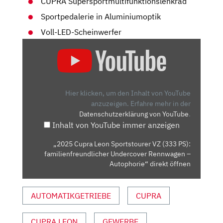
CUPRA Supersportmultifunktionslenkrad
Sportpedalerie in Aluminiumoptik
Voll-LED-Scheinwerfer
„2025
CUPRA
LEON
SPORTSTOURER
VZ
Hier klicken, um den Inhalt von YouTube
(333
anzuzeigen.
Erfahre mehr in der
Datenschutzerklärung von YouTube
.
PS):
Inhalt von YouTube immer anzeigen
FAMILIENFREUNDLICHER
UNDERCOVER
„2025 Cupra Leon Sportstourer VZ (333 PS):
RENNWAGEN
familienfreundlicher Undercover Rennwagen –
–
Autophorie“ direkt öffnen
AUTOPHORIE“
VON
AUTOMATIKGETRIEBE
CUPRA
YOUTUBE
ANZEIGEN
CUPRA LEON
GEWERBE