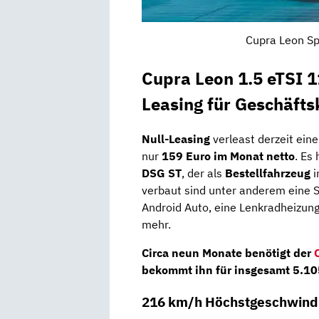
Cupra Leon Sp
Cupra Leon 1.5 eTSI 
Leasing für Geschäft
Null-Leasing
verleast derzeit ei
nur
159 Euro im Monat netto
. Es
DSG ST
, der als
Bestellfahrzeug
i
verbaut sind unter anderem eine 
Android Auto, eine Lenkradheizung
mehr.
Circa
neun Monate
benötigt der
bekommt ihn für insgesamt
5.10
216 km/h Höchstgeschwindi