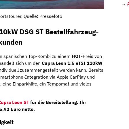
→
ortstourer, Quelle: Pressefoto
110kW DSG ST Bestellfahrzeug-
skunden
nen spanischen Top-Kombi zu einem
HOT
-Preis von
 handelt sich um den
Cupra Leon 1.5 eTSI 110kW
ndividuell zusammengestellt werden kann. Bereits
Smartphone-Integration via Apple CarPlay und
, eine Einparkhilfe, ein Tempomat und vieles
Cupra Leon ST
für die Bereitstellung. Ihr
5,92 Euro netto
.
gkeit