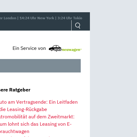
hr London | 14:24 Uhr New York | 3:24 Uhr Tokio
Ein Service von
ere Ratgeber
uto am Vertragsende: Ein Leitfaden
 die Leasing-Rückgabe
ktromobilität auf dem Zweitmarkt:
um lohnt sich das Leasing von E-
rauchtwagen