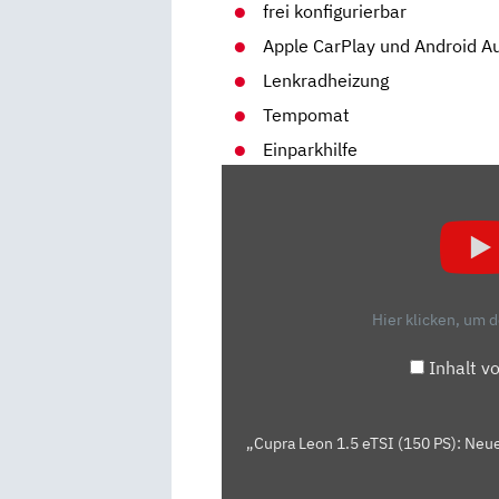
frei konfigurierbar
Apple CarPlay und Android A
Lenkradheizung
Tempomat
Einparkhilfe
„CUPRA
LEON
1.5
ETSI
(150
PS):
Hier klicken, um 
NEUES
BASISMODELL
Inhalt v
IM
TEST
|
„Cupra Leon 1.5 eTSI (150 PS): Neue
IST
DAS