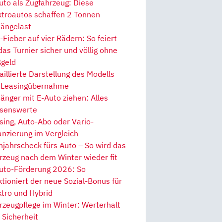
uto als Zugfahrzeug: Diese
ktroautos schaffen 2 Tonnen
ängelast
Fieber auf vier Rädern: So feiert
 das Turnier sicher und völlig ohne
geld
aillierte Darstellung des Modells
 Leasingübernahme
änger mit E-Auto ziehen: Alles
senswerte
sing, Auto-Abo oder Vario-
anzierung im Vergleich
hjahrscheck fürs Auto – So wird das
rzeug nach dem Winter wieder fit
uto-Förderung 2026: So
ktioniert der neue Sozial-Bonus für
ktro und Hybrid
rzeugpflege im Winter: Werterhalt
 Sicherheit