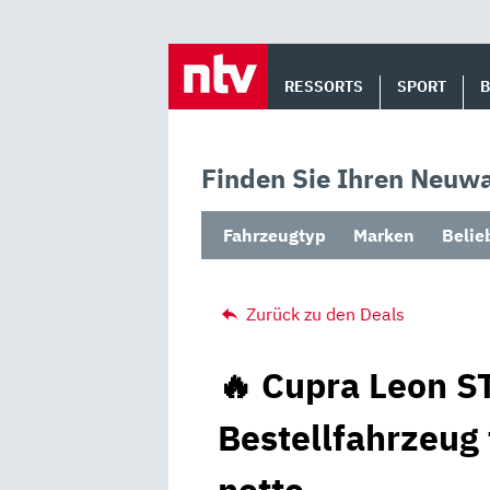
Skip
to
RESSORTS
SPORT
content
Finden Sie Ihren Neuwa
Fahrzeugtyp
Marken
Belie
Zurück zu den Deals
🔥 Cupra Leon ST
Bestellfahrzeug