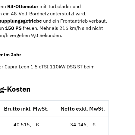
nem
R4-Ottomotor
mit Turbolader und
h ein 48-Volt-Bordnetz unterstützt wird.
kupplungsgetriebe
und ein Frontantrieb verbaut.
von
150 PS
freuen. Mehr als 216 km/h sind nicht
 km/h vergehen 9,0 Sekunden.
r im Jahr
der Cupra Leon 1.5 eTSI 110kW DSG ST beim
ng-Kosten
Brutto inkl. MwSt.
Netto exkl. MwSt.
40.515,-- €
34.046,-- €