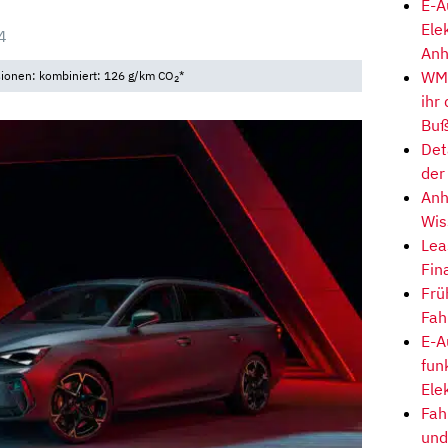
E-A
Ele
4
Anh
WM-
sionen: kombiniert: 126 g/km CO
*
2
ihr
Buß
Det
der
Anh
Wis
Lea
Fin
Frü
Fah
E-A
fun
Ele
Fah
und