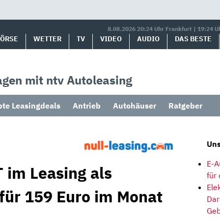
8.08.2026 20:24 Uhr Frankfurt | 19:24 U
BÖRSE
WETTER
TV
VIDEO
AUDIO
DAS BESTE
gen mit ntv Autoleasing
bte Leasingdeals
Antrieb
Autohäuser
Ratgeber
Uns
E-A
 im Leasing als
für
Ele
 für 159 Euro im Monat
Dar
Geb