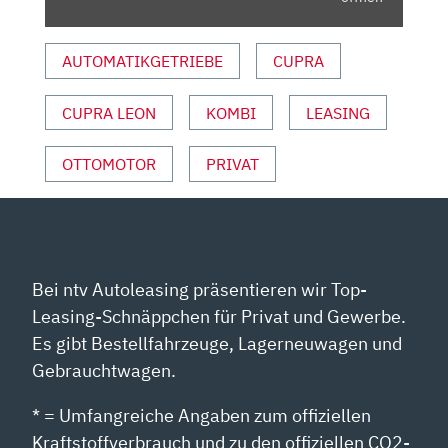
EIGENSTÄNDIGER
|
AUTOMATIKGETRIEBE
CUPRA
SKIZZE“
VON
CUPRA LEON
KOMBI
LEASING
YOUTUBE
ANZEIGEN
OTTOMOTOR
PRIVAT
Bei ntv Autoleasing präsentieren wir Top-
Leasing-Schnäppchen für Privat und Gewerbe.
Es gibt Bestellfahrzeuge, Lagerneuwagen und
Gebrauchtwagen.
* = Umfangreiche Angaben zum offiziellen
Kraftstoffverbrauch und zu den offiziellen CO2-