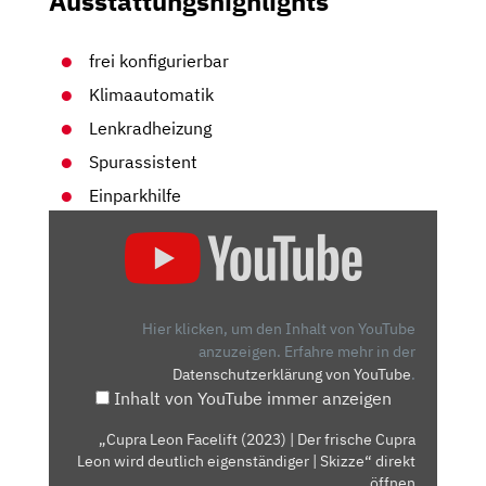
Ausstattungshighlights
frei konfigurierbar
Klimaautomatik
Lenkradheizung
Spurassistent
Einparkhilfe
„CUPRA
LEON
FACELIFT
(2023)
|
Hier klicken, um den Inhalt von YouTube
DER
anzuzeigen.
Erfahre mehr in der
Datenschutzerklärung von YouTube
.
FRISCHE
Inhalt von YouTube immer anzeigen
CUPRA
LEON
„Cupra Leon Facelift (2023) | Der frische Cupra
WIRD
Leon wird deutlich eigenständiger | Skizze“ direkt
DEUTLICH
öffnen