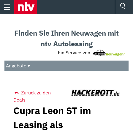
Skip
to
content
Ressorts
Sport
Finden Sie Ihren Neuwagen mit
Börse
Wetter
ntv Autoleasing
TV
Ein Service von
Video
Audio
Angebote ▾
Das Beste
Zurück zu den
Deals
Cupra Leon ST im
Leasing als