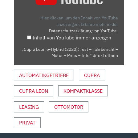
E-
HYBRID
(2020):
Hier klicken, um den Inhalt von YouTube
TEST
anzuzeigen.
Erfahre mehr in der
Datenschutzerklärung von YouTube
.
–
Inhalt von YouTube immer anzeigen
FAHRBERICHT
–
„Cupra Leon e-Hybrid (2020): Test – Fahrbericht –
MOTOR
Motor – Preis – Info“ direkt öffnen
–
PREIS
AUTOMATIKGETRIEBE
CUPRA
–
INFO“
VON
CUPRA LEON
KOMPAKTKLASSE
YOUTUBE
ANZEIGEN
LEASING
OTTOMOTOR
PRIVAT