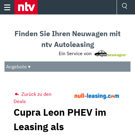
Skip
to
content
Ressorts
Sport
Finden Sie Ihren Neuwagen mit
Börse
Wetter
ntv Autoleasing
TV
Ein Service von
Video
Audio
Angebote ▾
Das Beste
Zurück zu den
Deals
Cupra Leon PHEV im
Leasing als