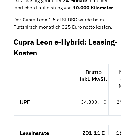
Das Leasing geht über
24 Monate
mit einer
jährlichen Laufleistung von
10.000 Kilometer
.
Der Cupra Leon 1.5 eTSI DSG würde beim
Platzhirsch monatlich 325 Euro netto kosten.
Cupra Leon e-Hybrid: Leasing-
Kosten
Brutto
Netto
inkl. MwSt.
exkl.
MwSt.
UPE
34.800,-- €
29.244,
- €
Leasingrate
201,11 €
169,-- 