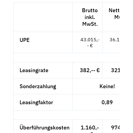
Brutto
Netto exk
inkl.
MwSt.
MwSt.
UPE
43.015,-
36.147,-- 
- €
Leasingrate
382,-- €
321,01 
Sonderzahlung
Keine!
Leasingfaktor
0,89
Überführungskosten
1.160,-
974,79 