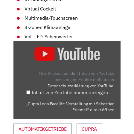
Virtual Cockpit
Multimedia-Touchscreen
3-Zonen Klimaanlage
Voll-LED-Scheinwerfer
„CUPRA
LEON
FACELIFT:
VORSTELLUNG
MIT
Hier klicken, um den Inhalt von YouTube
SEBASTIAN
anzuzeigen.
Erfahre mehr in der
Datenschutzerklärung von YouTube
.
FRIEMEL“
Inhalt von YouTube immer anzeigen
VON
YOUTUBE
„Cupra Leon Facelift: Vorstellung mit Sebastian
ANZEIGEN
Friemel“ direkt öffnen
AUTOMATIKGETRIEBE
CUPRA