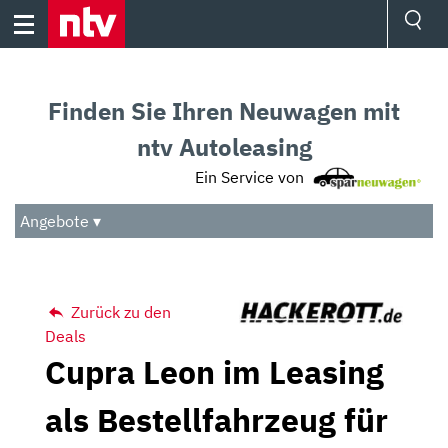
Skip
to
content
Ressorts
Sport
Finden Sie Ihren Neuwagen mit
Börse
Wetter
ntv Autoleasing
TV
Ein Service von
Video
Audio
Angebote ▾
Das Beste
Zurück zu den
Deals
Cupra Leon im Leasing
als Bestellfahrzeug für