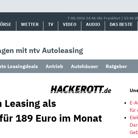
7.08.2026 14:46 Uhr Frankfurt | 13:46 U
BÖRSE
WETTER
TV
VIDEO
AUDIO
DAS BESTE
gen mit ntv Autoleasing
bte Leasingdeals
Antrieb
Autohäuser
Ratgeber
Uns
 Leasing als
E-A
für
 für 189 Euro im Monat
Ele
Dar
Geb