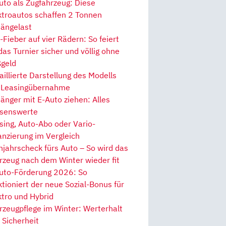
uto als Zugfahrzeug: Diese
ktroautos schaffen 2 Tonnen
ängelast
Fieber auf vier Rädern: So feiert
 das Turnier sicher und völlig ohne
geld
aillierte Darstellung des Modells
 Leasingübernahme
änger mit E-Auto ziehen: Alles
senswerte
sing, Auto-Abo oder Vario-
anzierung im Vergleich
hjahrscheck fürs Auto – So wird das
rzeug nach dem Winter wieder fit
uto-Förderung 2026: So
ktioniert der neue Sozial-Bonus für
ktro und Hybrid
rzeugpflege im Winter: Werterhalt
 Sicherheit