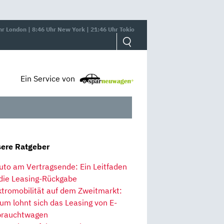
hr London | 8:46 Uhr New York | 21:46 Uhr Tokio
Ein Service von
ere Ratgeber
uto am Vertragsende: Ein Leitfaden
 die Leasing-Rückgabe
ktromobilität auf dem Zweitmarkt:
um lohnt sich das Leasing von E-
rauchtwagen