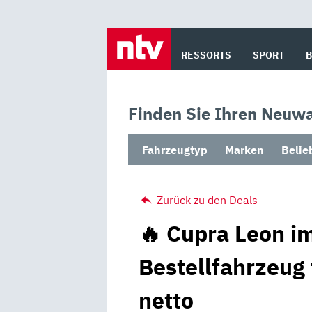
Skip
to
RESSORTS
SPORT
content
Finden Sie Ihren Neuwa
Fahrzeugtyp
Marken
Belie
Zurück zu den Deals
🔥 Cupra Leon im
Bestellfahrzeug
netto