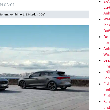
E-A
M 08:01
Ele
Anh
sionen: kombiniert: 134 g/km CO
*
2
WM-
ihr
Buß
Det
der
Anh
Wis
Lea
Fin
Frü
Fah
E-A
fun
Ele
Fah
und