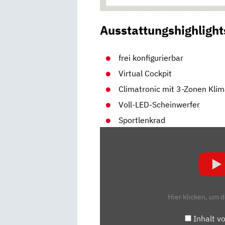
Ausstattungshighlight
frei konfigurierbar
Virtual Cockpit
Climatronic mit 3-Zonen Kli
Voll-LED-Scheinwerfer
Sportlenkrad
„CUPRA
LEON
FACELIFT
(2023)
|
DER
Hier klicken, um 
FRISCHE
CUPRA
Inhalt v