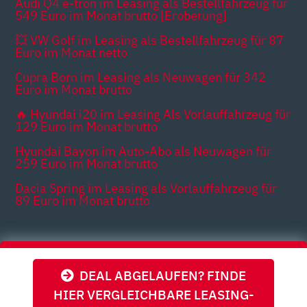
Audi Q4 e-tron im Leasing als Bestellfahrzeug für
549 Euro im Monat brutto [Eroberung]
💥 VW Golf im Leasing als Bestellfahrzeug für 87
Euro im Monat netto
Cupra Born im Leasing als Neuwagen für 342
Euro im Monat brutto
🔥 Hyundai i20 im Leasing Als Vorlauffahrzeug für
129 Euro im Monat brutto
Hyundai Bayon im Auto-Abo als Neuwagen für
259 Euro im Monat brutto
Dacia Spring im Leasing als Vorlauffahrzeug für
89 Euro im Monat brutto
Themen
DEAL ABGELAUFEN? FINDE
HIER VERGLEICHBARE LEASING-