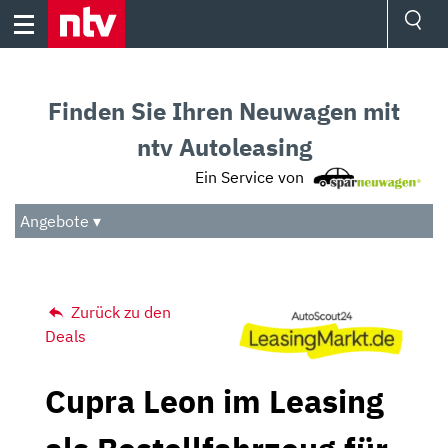
Skip
to
content
Ressorts
Sport
Finden Sie Ihren Neuwagen mit
Börse
Wetter
ntv Autoleasing
TV
Ein Service von
Video
Audio
Angebote ▾
Das Beste
Zurück zu den
Deals
Cupra Leon im Leasing