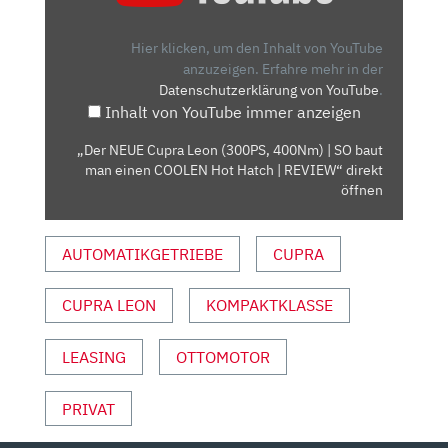
LEON
(300PS,
Hier klicken, um den Inhalt von YouTube
400NM)
anzuzeigen.
Erfahre mehr in der
Datenschutzerklärung von YouTube
.
|
Inhalt von YouTube immer anzeigen
SO
BAUT
„Der NEUE Cupra Leon (300PS, 400Nm) | SO baut
MAN
man einen COOLEN Hot Hatch | REVIEW“ direkt
EINEN
öffnen
COOLEN
HOT
AUTOMATIKGETRIEBE
CUPRA
HATCH
|
CUPRA LEON
KOMPAKTKLASSE
REVIEW“
VON
YOUTUBE
LEASING
OTTOMOTOR
ANZEIGEN
PRIVAT