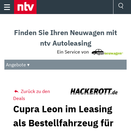
Skip
to
content
Ressorts
Sport
Finden Sie Ihren Neuwagen mit
Börse
Wetter
ntv Autoleasing
TV
Ein Service von
Video
Audio
Angebote ▾
Das Beste
Zurück zu den
Deals
Cupra Leon im Leasing
als Bestellfahrzeug für