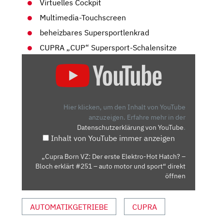
Virtuelles Cockpit
Multimedia-Touchscreen
beheizbares Supersportlenkrad
CUPRA „CUP“ Supersport-Schalensitze
„CUPRA
BORN
VZ:
DER
ERSTE
Hier klicken, um den Inhalt von YouTube
ELEKTRO-
anzuzeigen.
Erfahre mehr in der
Datenschutzerklärung von YouTube
.
HOT
Inhalt von YouTube immer anzeigen
HATCH?
–
„Cupra Born VZ: Der erste Elektro-Hot Hatch? –
BLOCH
Bloch erklärt #251 – auto motor und sport“ direkt
ERKLÄRT
öffnen
#251
–
AUTOMATIKGETRIEBE
CUPRA
AUTO