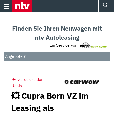
Skip
to
content
Ressorts
Sport
Finden Sie Ihren Neuwagen mit
Börse
Wetter
ntv Autoleasing
TV
Ein Service von
Video
Audio
Angebote ▾
Das Beste
Zurück zu den
Deals
💥 Cupra Born VZ im
Leasing als