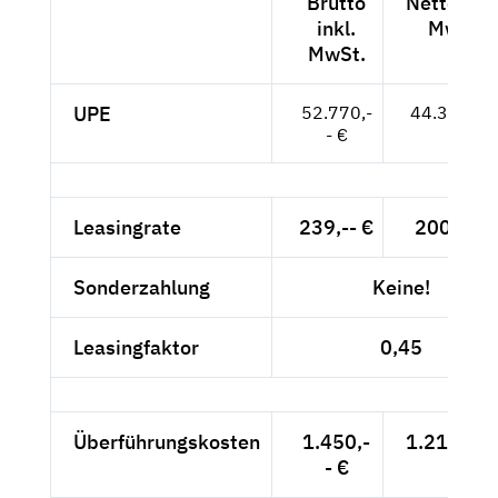
Brutto
Netto exkl
inkl.
MwSt.
MwSt.
UPE
52.770,-
44.345,-- 
- €
Leasingrate
239,-- €
200,84 €
Sonderzahlung
Keine!
Leasingfaktor
0,45
Überführungskosten
1.450,-
1.218,49 
- €