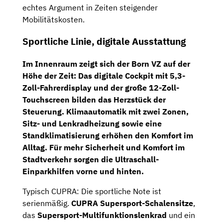
echtes Argument in Zeiten steigender
Mobilitätskosten.
Sportliche Linie, digitale Ausstattung
Im Innenraum zeigt sich der Born VZ auf der
Höhe der Zeit: Das
digitale Cockpit mit 5,3-
Zoll-Fahrerdisplay
und der
große 12-Zoll-
Touchscreen
bilden das Herzstück der
Steuerung. Klimaautomatik mit zwei Zonen,
Sitz- und Lenkradheizung sowie eine
Standklimatisierung
erhöhen den Komfort im
Alltag. Für mehr Sicherheit und Komfort im
Stadtverkehr sorgen die
Ultraschall-
Einparkhilfen vorne und hinten
.
Typisch CUPRA: Die sportliche Note ist
serienmäßig.
CUPRA Supersport-Schalensitze
,
das
Supersport-Multifunktionslenkrad
und ein