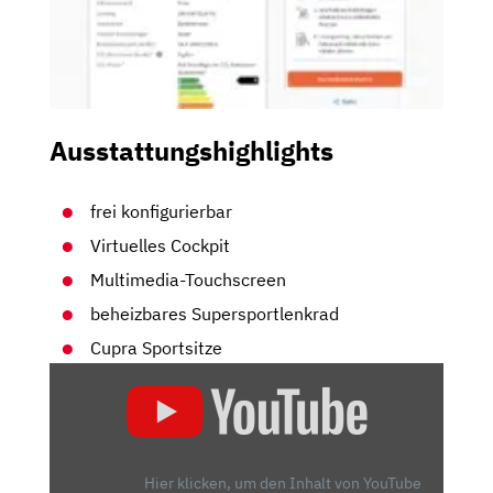
Ausstattungshighlights
frei konfigurierbar
Virtuelles Cockpit
Multimedia-Touchscreen
beheizbares Supersportlenkrad
Cupra Sportsitze
„2025
CUPRA
BORN
VZ:
SORRY,
Hier klicken, um den Inhalt von YouTube