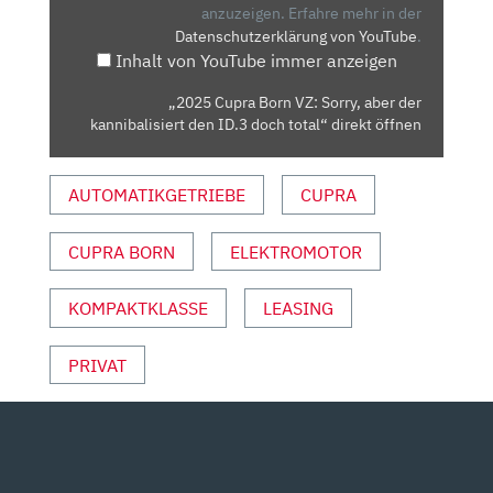
ABER
anzuzeigen.
Erfahre mehr in der
Datenschutzerklärung von YouTube
.
DER
Inhalt von YouTube immer anzeigen
KANNIBALISIERT
DEN
„2025 Cupra Born VZ: Sorry, aber der
ID.3
kannibalisiert den ID.3 doch total“ direkt öffnen
DOCH
TOTAL“
AUTOMATIKGETRIEBE
CUPRA
VON
YOUTUBE
ANZEIGEN
CUPRA BORN
ELEKTROMOTOR
KOMPAKTKLASSE
LEASING
PRIVAT