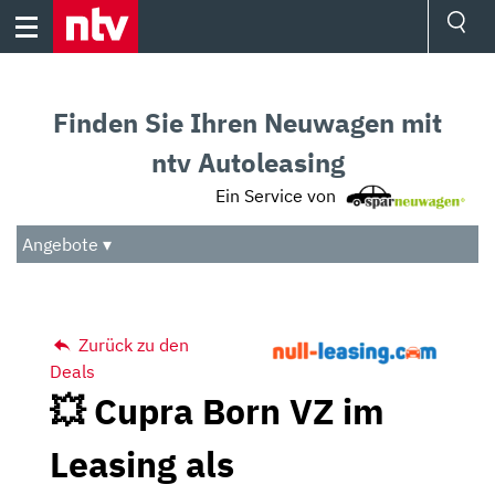
Skip
to
content
Ressorts
Sport
Finden Sie Ihren Neuwagen mit
Börse
Wetter
ntv Autoleasing
TV
Ein Service von
Video
Audio
Angebote ▾
Das Beste
Zurück zu den
Deals
💥 Cupra Born VZ im
Leasing als