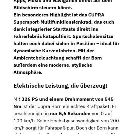
Apps, Musik und Navigation direkt auf dem
Bildschirm steuern könnt.
Ein besonderes Highlight ist das
CUPRA
Supersport-Multifunktionslenkrad
, das euch
dank integrierter Starttaste direkt ins
Fahrerlebnis katapultiert. Sportschalensitze
halten euch dabei sicher in Position – ideal für
dynamische Kurvenfahrten. Mit der
Ambientebeleuchtung
schafft der Born
außerdem eine moderne, stylische
Atmosphäre.
Elektrische Leistung, die überzeugt
Mit
326 PS und einem Drehmoment von 545
Nm
ist der Cupra Born ein echtes Kraftpaket. Er
beschleunigte in
nur 5,6 Sekunden
von 0 auf
100 km/h. Seine Höchstgeschwindigkeit von 200
km/h sorgt für Fahrspaß pur. Doch der Born kann