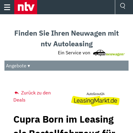
Skip
to
content
Ressorts
Sport
Finden Sie Ihren Neuwagen mit
Börse
Wetter
ntv Autoleasing
TV
Ein Service von
Video
Audio
Angebote ▾
Das Beste
Zurück zu den
Deals
Cupra Born im Leasing