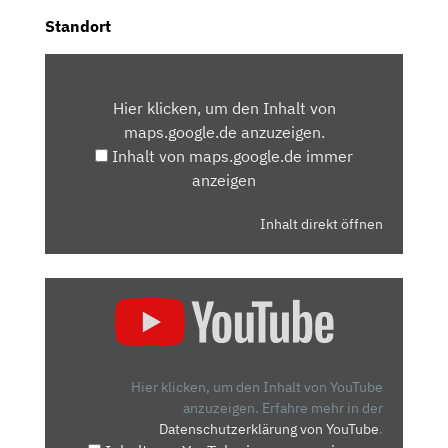
Standort
INHALT
VON
Hier klicken, um den Inhalt von
MAPS.GOOGLE.DE
maps.google.de anzuzeigen.
ANZEIGEN
Inhalt von maps.google.de immer
anzeigen
Inhalt direkt öffnen
„CUPRA
BORN:
WAS
KANN
DER
Hier klicken, um den Inhalt von YouTube
SPORTLICHE
anzuzeigen.
Erfahre mehr in der
Datenschutzerklärung von YouTube
.
ELEKTRO-