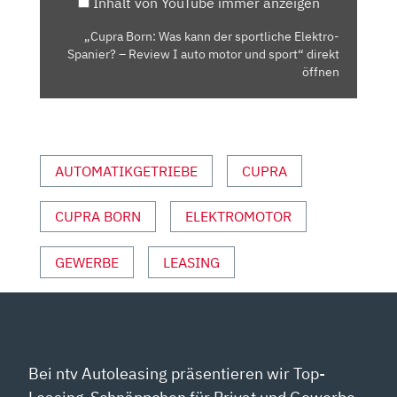
Inhalt von YouTube immer anzeigen
SPANIER?
–
„Cupra Born: Was kann der sportliche Elektro-
REVIEW
Spanier? – Review I auto motor und sport“ direkt
I
öffnen
AUTO
MOTOR
UND
SPORT“
AUTOMATIKGETRIEBE
CUPRA
VON
YOUTUBE
CUPRA BORN
ELEKTROMOTOR
ANZEIGEN
GEWERBE
LEASING
Bei ntv Autoleasing präsentieren wir Top-