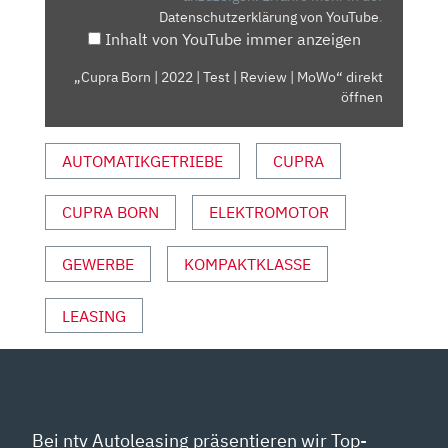
Datenschutzerklärung von YouTube
.
|
Inhalt von YouTube immer anzeigen
REVIEW
|
„Cupra Born | 2022 | Test | Review | MoWo“ direkt
MOWO“
öffnen
VON
YOUTUBE
AUTOMATIKGETRIEBE
CUPRA
ANZEIGEN
CUPRA BORN
ELEKTROMOTOR
GEWERBE
KOMPAKTKLASSE
LEASING
Bei ntv Autoleasing präsentieren wir Top-