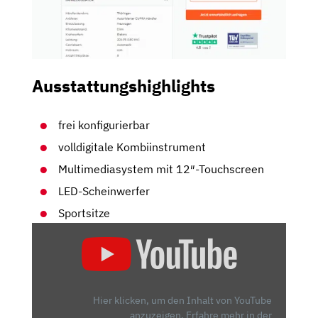
Ausstattungshighlights
frei konfigurierbar
volldigitale Kombiinstrument
Multimediasystem mit 12″-Touchscreen
LED-Scheinwerfer
Sportsitze
„CUPRA
BORN
|
2022
|
Hier klicken, um den Inhalt von YouTube
TEST
anzuzeigen.
Erfahre mehr in der