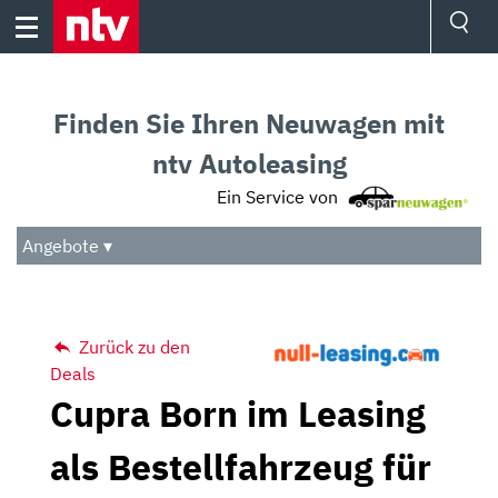
Skip
to
content
Ressorts
Sport
Finden Sie Ihren Neuwagen mit
Börse
Wetter
ntv Autoleasing
TV
Ein Service von
Video
Audio
Angebote ▾
Das Beste
Zurück zu den
Deals
Cupra Born im Leasing
als Bestellfahrzeug für