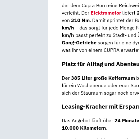
der dem Cupra Born eine Reichwei
verleiht. Der
Elektromotor
liefert
von
310 Nm
. Damit sprintet der B
km/h
– das sorgt für jede Menge 
km/h
passt perfekt zu Stadt- und
Gang-Getriebe
sorgen für eine dy
was ihr von einem CUPRA erwarte
Platz für Alltag und Abente
Der
385 Liter große Kofferraum
b
für ein Wochenende oder euer Spo
sich der Stauraum sogar noch erwei
Leasing-Kracher mit Erspar
Das Angebot läuft über
24 Monat
10.000 Kilometern
.