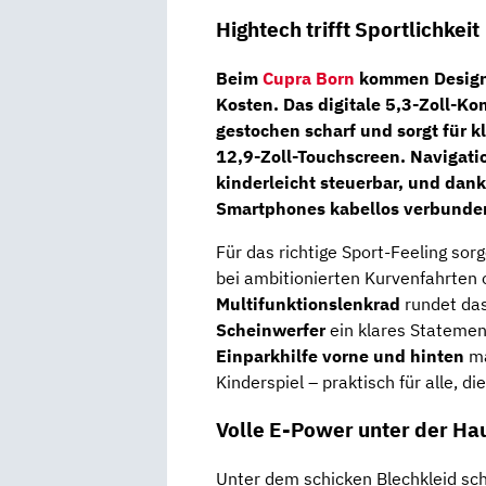
Hightech trifft Sportlichkeit
Beim
Cupra Born
kommen Design-
Kosten. Das
digitale 5,3-Zoll-K
gestochen scharf und sorgt für k
12,9-Zoll-Touchscreen
. Navigati
kinderleicht steuerbar, und dan
Smartphones kabellos verbunde
Für das richtige Sport-Feeling sor
bei ambitionierten Kurvenfahrten 
Multifunktionslenkrad
rundet das
Scheinwerfer
ein klares Statement
Einparkhilfe vorne und hinten
ma
Kinderspiel – praktisch für alle, di
Volle E-Power unter der Ha
Unter dem schicken Blechkleid sc