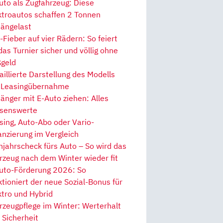
uto als Zugfahrzeug: Diese
ktroautos schaffen 2 Tonnen
ängelast
Fieber auf vier Rädern: So feiert
 das Turnier sicher und völlig ohne
geld
aillierte Darstellung des Modells
 Leasingübernahme
änger mit E-Auto ziehen: Alles
senswerte
sing, Auto-Abo oder Vario-
anzierung im Vergleich
hjahrscheck fürs Auto – So wird das
rzeug nach dem Winter wieder fit
uto-Förderung 2026: So
ktioniert der neue Sozial-Bonus für
ktro und Hybrid
rzeugpflege im Winter: Werterhalt
 Sicherheit