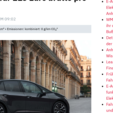
E-A
Ele
Anh
UM 09:02
WM-
ihr
km* • Emissionen: kombiniert: 0 g/km CO
*
2
Buß
Det
der
Anh
Wis
Lea
Fin
Frü
Fah
E-A
fun
Ele
Fah
und