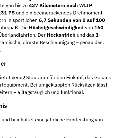
te von bis zu
427 Kilometern nach WLTP
231 PS
und ein beeindruckendes Drehmoment
orn in sportlichen
6,7 Sekunden von 0 auf 100
Fahrspaß. Die
Höchstgeschwindigkeit
von
160
 Überlandfahrten. Der
Heckantrieb
und das
1-
namische, direkte Beschleunigung – genau das,
t.
uer
ietet genug Stauraum für den Einkauf, das Gepäck
rtequipment. Bei umgeklappten Rücksitzen lässt
tern – alltagstauglich und funktional.
nis
e
und beinhaltet eine jährliche Fahrleistung von