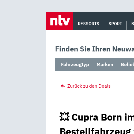
Skip
to
RESSORTS
SPORT
content
Finden Sie Ihren Neuwa
Fahrzeugtyp
Marken
Belie
Zurück zu den Deals
💥 Cupra Born im
Bestellfahrzeug 