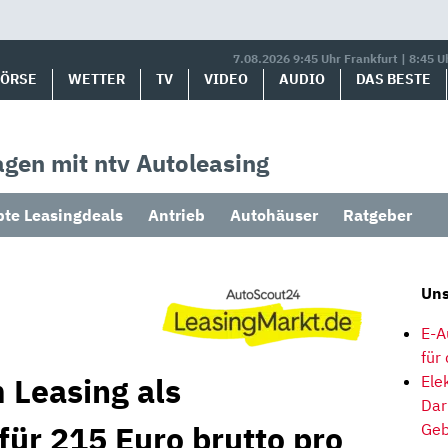
7.08.2026 9:45 Uhr Frankfurt | 8:45 U
BÖRSE
WETTER
TV
VIDEO
AUDIO
DAS BESTE
gen mit ntv Autoleasing
bte Leasingdeals
Antrieb
Autohäuser
Ratgeber
Uns
E-A
für
 Leasing als
Ele
Dar
für 215 Euro brutto pro
Geb