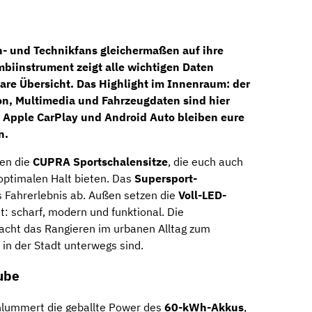
 und Technikfans gleichermaßen auf ihre
ombiinstrument
zeigt alle wichtigen Daten
lare Übersicht. Das Highlight im Innenraum: der
on, Multimedia und Fahrzeugdaten sind hier
k
Apple CarPlay
und
Android Auto
bleiben eure
n.
gen die
CUPRA Sportschalensitze
, die euch auch
optimalen Halt bieten. Das
Supersport-
 Fahrerlebnis ab. Außen setzen die
Voll-LED-
: scharf, modern und funktional. Die
cht das Rangieren im urbanen Alltag zum
e in der Stadt unterwegs sind.
ube
hlummert die geballte Power des
60-kWh-Akkus
,