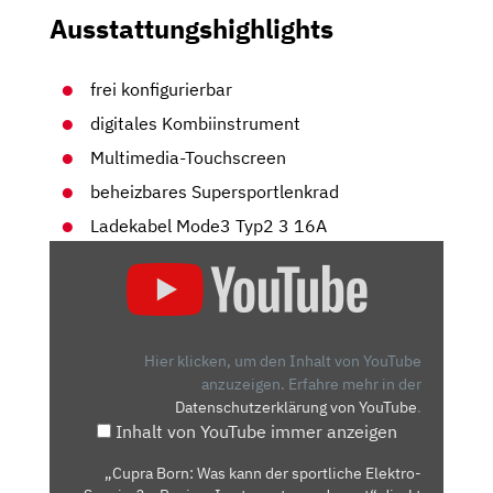
Ausstattungshighlights
frei konfigurierbar
digitales Kombiinstrument
Multimedia-Touchscreen
beheizbares Supersportlenkrad
Ladekabel Mode3 Typ2 3 16A
„CUPRA
BORN:
WAS
KANN
DER
Hier klicken, um den Inhalt von YouTube
SPORTLICHE
anzuzeigen.
Erfahre mehr in der
Datenschutzerklärung von YouTube
.
ELEKTRO-
Inhalt von YouTube immer anzeigen
SPANIER?
–
„Cupra Born: Was kann der sportliche Elektro-
REVIEW