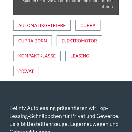
Spanier? – Review I auto motor und sport“ direkt
I
öffnen
AUTO
MOTOR
AUTOMATIKGETRIEBE
CUPRA
UND
SPORT“
CUPRA BORN
ELEKTROMOTOR
VON
YOUTUBE
ANZEIGEN
KOMPAKTKLASSE
LEASING
PRIVAT
Bei ntv Autoleasing präsentieren wir Top-
Leasing-Schnäppchen für Privat und Gewerbe.
Es gibt Bestellfahrzeuge, Lagerneuwagen und
Gebrauchtwagen.