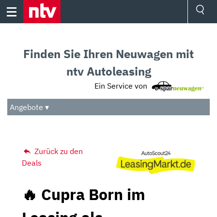
Skip
to
content
Ressorts
Sport
Finden Sie Ihren Neuwagen mit
Börse
Wetter
ntv Autoleasing
TV
Ein Service von
Video
Audio
Angebote ▾
Das Beste
Zurück zu den
Deals
🔥 Cupra Born im