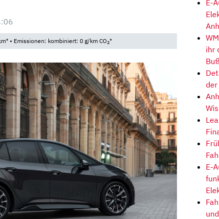
E-A
Ele
4:06
Anh
WM-
km* • Emissionen: kombiniert: 0 g/km CO
*
2
ihr
Buß
Det
der
Anh
Wis
Lea
Fin
Frü
Fah
E-A
fun
Ele
Fah
und