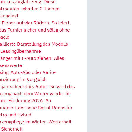
uto als Zugfahrzeug: Diese
ktroautos schaffen 2 Tonnen
ängelast
Fieber auf vier Rädern: So feiert
 das Turnier sicher und völlig ohne
geld
aillierte Darstellung des Modells
 Leasingübernahme
änger mit E-Auto ziehen: Alles
senswerte
sing, Auto-Abo oder Vario-
anzierung im Vergleich
hjahrscheck fürs Auto – So wird das
rzeug nach dem Winter wieder fit
uto-Förderung 2026: So
ktioniert der neue Sozial-Bonus für
ktro und Hybrid
rzeugpflege im Winter: Werterhalt
 Sicherheit