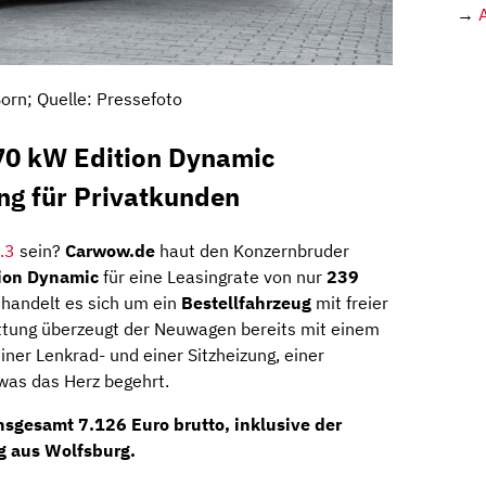
→
orn; Quelle: Pressefoto
70 kW Edition Dynamic
ng für Privatkunden
.3
sein?
Carwow.de
haut den Konzernbruder
tion Dynamic
für eine Leasingrate von nur
239
 handelt es sich um ein
Bestellfahrzeug
mit freier
attung überzeugt der Neuwagen bereits mit einem
er Lenkrad- und einer Sitzheizung, einer
 was das Herz begehrt.
insgesamt
7.126 Euro brutto
, inklusive der
g aus Wolfsburg.