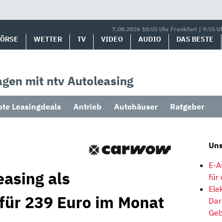
7.08.2026 10:55 Uhr Frankfurt | 9:55 U
BÖRSE
WETTER
TV
VIDEO
AUDIO
DAS BESTE
gen mit ntv Autoleasing
bte Leasingdeals
Antrieb
Autohäuser
Ratgeber
Uns
E-A
easing als
für
Ele
 für 239 Euro im Monat
Dar
Geb