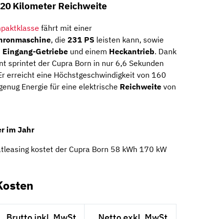
 420 Kilometer Reichweite
paktklasse
fährt mit einer
hronmaschine
, die
231 PS
leisten kann, sowie
n Eingang-Getriebe
und einem
Heckantrieb
. Dank
sprintet der Cupra Born in nur 6,6 Sekunden
Er erreicht eine Höchstgeschwindigkeit von 160
genug Energie für eine elektrische
Reichweite
von
r im Jahr
atleasing kostet der Cupra Born 58 kWh 170 kW
Kosten
Brutto inkl. MwSt.
Netto exkl. MwSt.