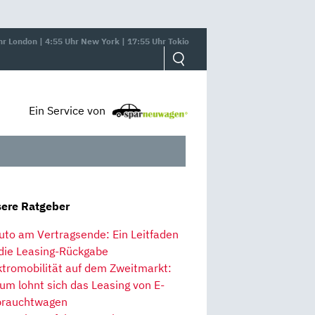
hr London | 4:55 Uhr New York | 17:55 Uhr Tokio
Ein Service von
ere Ratgeber
uto am Vertragsende: Ein Leitfaden
 die Leasing-Rückgabe
ktromobilität auf dem Zweitmarkt:
um lohnt sich das Leasing von E-
rauchtwagen