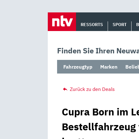
Skip
to
RESSORTS
SPORT
content
Finden Sie Ihren Neuwa
Fahrzeugtyp
Marken
Belie
Zurück zu den Deals
Cupra Born im L
Bestellfahrzeug