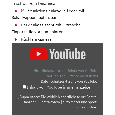
in schwarzem Dinamica
Multifunktionslenkrad in Leder mit
Schaltwippen, beheizbar
Parklenkassistent mit Ultraschall-
Einparkhilfe vorn und hinten
Rückfahrkamera
„CUPRA
ATECA:
DIE
WIRKLICH
SPORTLICHSTE
Hier klicken, um den Inhalt von YouTube
ART
anzuzeigen.
Erfahre mehr in der
Datenschutzerklärung von YouTube
.
SEAT
Inhalt von YouTube immer anzeigen
ZU
FAHREN?
„Cupra Ateca: Die wirklich sportlichste Art Seat zu
–
fahren? – Test/Review | auto motor und sport“
TEST/REVIEW
direkt öffnen
|