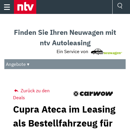
Skip
to
content
Ressorts
Sport
Finden Sie Ihren Neuwagen mit
Börse
Wetter
ntv Autoleasing
TV
Ein Service von
Video
Audio
Angebote ▾
Das Beste
Zurück zu den
Deals
Cupra Ateca im Leasing
als Bestellfahrzeug für