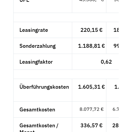
- €
Leasingrate
220,15 €
185,-- 
Sonderzahlung
1.188,81 €
999,-- 
Leasingfaktor
0,62
Überführungskosten
1.605,31 €
1.349,
- €
Gesamtkosten
8.077,72 €
6.788,--
Gesamtkosten /
336,57 €
282,83 