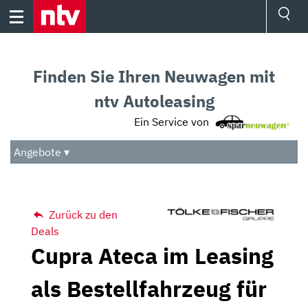
Skip
to
content
Ressorts
Sport
Finden Sie Ihren Neuwagen mit
Börse
Wetter
ntv Autoleasing
TV
Ein Service von
Video
Audio
Angebote ▾
Das Beste
Zurück zu den
Deals
Cupra Ateca im Leasing
als Bestellfahrzeug für