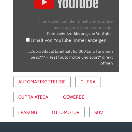
ERNSTHAFT
63.000
EURO
Hier klicken, um den Inhalt von YouTube
FÜR
anzuzeigen.
Erfahre mehr in der
Datenschutzerklärung von YouTube
.
EINEN
Inhalt von YouTube immer anzeigen
SEAT???
–
„Cupra Ateca: Ernsthaft 63.000 Euro für einen
TEST
Seat??? – Test | auto motor und sport“ direkt
|
öffnen
AUTO
MOTOR
AUTOMATIKGETRIEBE
CUPRA
UND
SPORT“
CUPRA ATECA
GEWERBE
VON
YOUTUBE
ANZEIGEN
LEASING
OTTOMOTOR
SUV