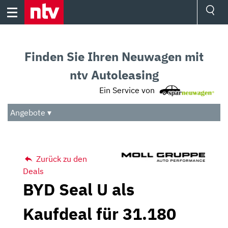
Skip
to
content
Ressorts
Sport
Finden Sie Ihren Neuwagen mit
Börse
Wetter
ntv Autoleasing
TV
Ein Service von
Video
Audio
Angebote ▾
Das Beste
Zurück zu den
Deals
BYD Seal U als
Kaufdeal für 31.180