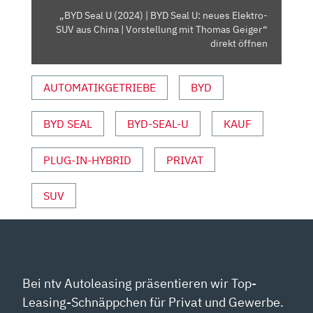
NEUES
„BYD Seal U (2024) | BYD Seal U: neues Elektro-
ELEKTRO-
SUV aus China | Vorstellung mit Thomas Geiger“
SUV
direkt öffnen
AUS
CHINA
AUTOMATIKGETRIEBE
BYD
|
VORSTELLUNG
BYD SEAL
BYD-SEAL-U
KAUF
MIT
THOMAS
GEIGER“
PLUG-IN-HYBRID
PRIVAT
VON
YOUTUBE
SUV
ANZEIGEN
Bei ntv Autoleasing präsentieren wir Top-
Leasing-Schnäppchen für Privat und Gewerbe.