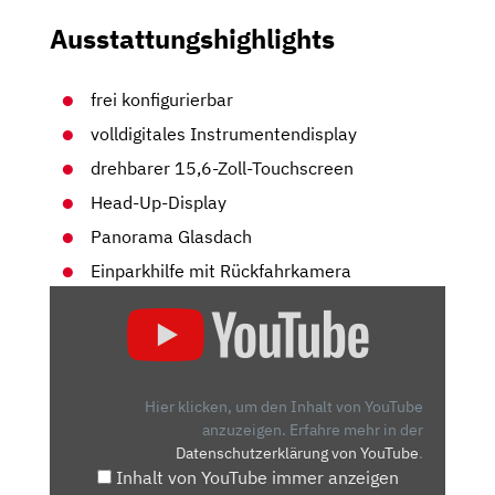
Ausstattungshighlights
frei konfigurierbar
volldigitales Instrumentendisplay
drehbarer 15,6-Zoll-Touchscreen
Head-Up-Display
Panorama Glasdach
Einparkhilfe mit Rückfahrkamera
„BYD
SEAL
U
(2024)
|
Hier klicken, um den Inhalt von YouTube
BYD
anzuzeigen.
Erfahre mehr in der
Datenschutzerklärung von YouTube
.
SEAL
Inhalt von YouTube immer anzeigen
U: