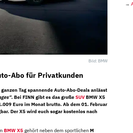
→
Bild: BMW
to-Abo für Privatkunden
n ganzen Tag spannende
Auto-Abo-Deals
anlässt
ages“
. Bei
FIN
N
gibt es das große
SUV
BMW X5
1.009 Euro im Monat brutto
. Ab dem 01. Februar
bar. Der X5 wird euch sogar kostenlos nach
om
BMW X5
gehört neben dem sportlichen
M