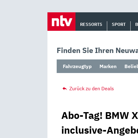
Skip
to
RESSORTS
SPORT
content
Finden Sie Ihren Neuwa
Fahrzeugtyp
Marken
Belie
Zurück zu den Deals
Abo-Tag! BMW X5
inclusive-Angebo