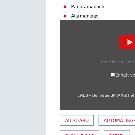
Panoramadach
Alarmanlage
„NEU
–
DER
NEUE
BMW
X5:
Hier klicken, um 
FETTES
X
Inhalt v
|
VORFAHRT
(REVIEW)
„NEU – Der neue BMW X5: Fette
|
AUTO
MOTOR
AUTO-ABO
AUTOMATIKG
UND
SPORT“