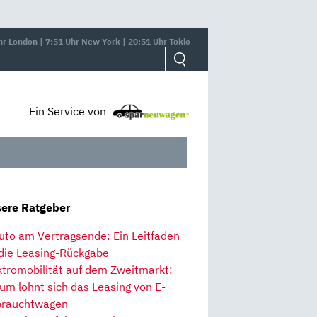
hr London | 7:51 Uhr New York | 20:51 Uhr Tokio
Ein Service von
ere Ratgeber
uto am Vertragsende: Ein Leitfaden
 die Leasing-Rückgabe
ktromobilität auf dem Zweitmarkt:
um lohnt sich das Leasing von E-
rauchtwagen