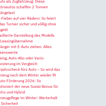
uto als Zugfahrzeug: Diese
ktroautos schaffen 2 Tonnen
ängelast
Fieber auf vier Rädern: So feiert
 das Turnier sicher und völlig ohne
geld
aillierte Darstellung des Modells
 Leasingübernahme
änger mit E-Auto ziehen: Alles
senswerte
sing, Auto-Abo oder Vario-
anzierung im Vergleich
hjahrscheck fürs Auto – So wird das
rzeug nach dem Winter wieder fit
uto-Förderung 2026: So
ktioniert der neue Sozial-Bonus für
ktro und Hybrid
rzeugpflege im Winter: Werterhalt
 Sicherheit