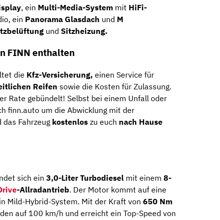
splay
, ein
Multi-Media-System
mit
HiFi-
io, ein
Panorama Glasdach
und
M
itzbelüftung
und
Sitzheizung.
on FINN enthalten
tet die
Kfz-Versicherung,
einen Service für
eitlichen Reifen
sowie die Kosten für Zulassung.
ner Rate gebündelt! Selbst bei einem Unfall oder
 finn.auto um die Abwicklung mit der
rd das Fahrzeug
kostenlos
zu euch
nach Hause
ndet sich ein
3,0-Liter Turbodiesel
mit einem
8-
Drive
-Allradantrieb
. Der Motor kommt auf eine
in Mild-Hybrid-System. Mit der Kraft von
650 Nm
nden auf 100 km/h und erreicht ein Top-Speed von