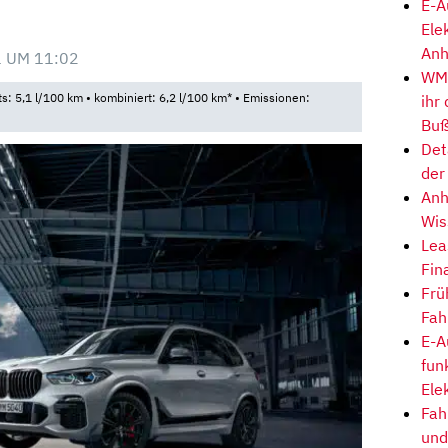
E-A
Ele
Anh
 UM 11:02
WM-
ts: 5,1 l/100 km • kombiniert: 6,2 l/100 km* • Emissionen:
ihr
Buß
Det
der
Anh
Wis
Lea
Fin
Frü
Fah
E-A
fun
Ele
Fah
und