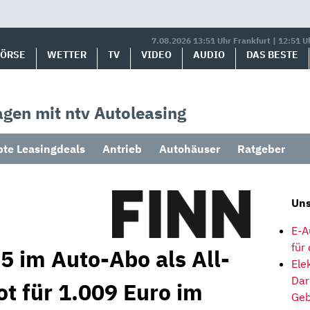
7.08.2026 13:51 Uhr Frankfurt | 12:51 U
BÖRSE
WETTER
TV
VIDEO
AUDIO
DAS BESTE
gen mit ntv Autoleasing
bte Leasingdeals
Antrieb
Autohäuser
Ratgeber
Uns
E-A
für
 im Auto-Abo als All-
Ele
Dar
t für 1.009 Euro im
Geb