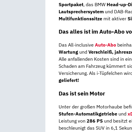
Sportpaket
, das BMW
Head-up-Di
Lautsprechersystem
und DAB-Rad
Multifunktionssitze
mit aktiver
S
Das alles ist im Auto-Abo v
Das All-inclusive
Auto-Abo
beinhal
Wartung
und
Verschleiß, jahresz
Alle anfallenden Kosten sind in ei
Schaden am Fahrzeug kümmert sich
Versicherung. Als i-Tüpfelchen wi
geliefert!
Das ist sein Motor
Unter der großen Motorhaube befi
Stufen-Automatikgetriebe
und
x
Leistung von
286 PS
und besitzt e
beschleunigt das SUV in 6,1 Seku