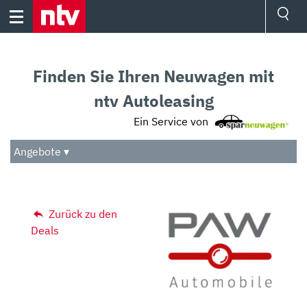
Skip
to
content
Ressorts
Sport
Finden Sie Ihren Neuwagen mit
Börse
Wetter
ntv Autoleasing
TV
Ein Service von
Video
Audio
Angebote ▾
Das Beste
Zurück zu den
Deals