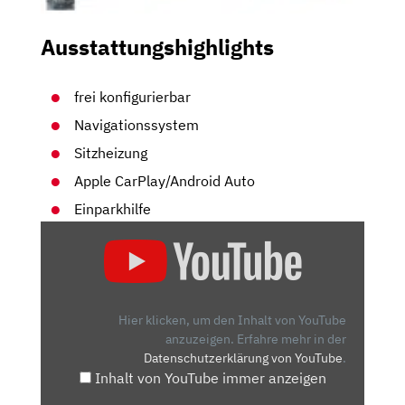
Ausstattungshighlights
frei konfigurierbar
Navigationssystem
Sitzheizung
Apple CarPlay/Android Auto
Einparkhilfe
„BMW
X3/X4
FACELIFT
(2021)
| FRISCHE-
Hier klicken, um den Inhalt von YouTube
KUR
anzuzeigen.
Erfahre mehr in der
Datenschutzerklärung von YouTube
.
FÜR
Inhalt von YouTube immer anzeigen
DIE
KOMPAKT-