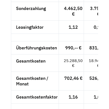
Sonderzahlung
4.462,50
3.750,--
€
€
Leasingfaktor
1,12
0,99
Überführungskosten
990,-- €
831,93 €
Gesamtkosten
25.288,50
18.945,93
€
€
Gesamtkosten /
702,46 €
526,28 €
Monat
Gesamtkostenfaktor
1,16
1,04