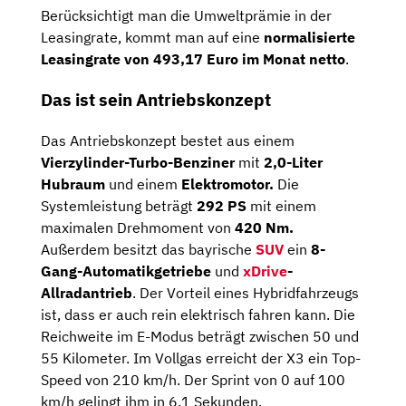
Berücksichtigt man die Umweltprämie in der
Leasingrate, kommt man auf eine
normalisierte
Leasingrate von 493,17 Euro im Monat netto
.
Das ist sein Antriebskonzept
Das Antriebskonzept bestet aus einem
Vierzylinder-Turbo-Benziner
mit
2,0-Liter
Hubraum
und einem
Elektromotor.
Die
Systemleistung beträgt
292 PS
mit einem
maximalen Drehmoment von
420 Nm.
Außerdem besitzt das bayrische
SUV
ein
8-
Gang-Automatikgetriebe
und
xDrive
-
Allradantrieb
. Der Vorteil eines Hybridfahrzeugs
ist, dass er auch rein elektrisch fahren kann. Die
Reichweite im E-Modus beträgt zwischen 50 und
55 Kilometer. Im Vollgas erreicht der X3 ein Top-
Speed von 210 km/h. Der Sprint von 0 auf 100
km/h gelingt ihm in 6,1 Sekunden.