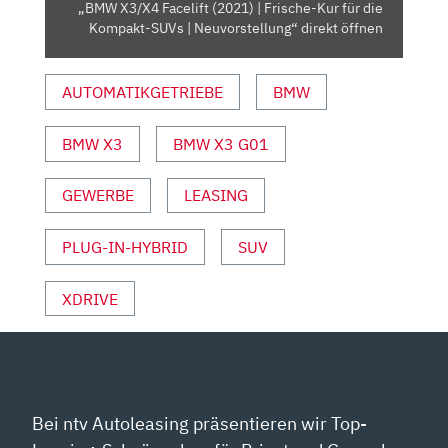
„BMW X3/X4 Facelift (2021) | Frische-Kur für die
SUVS
Kompakt-SUVs | Neuvorstellung“ direkt öffnen
| NEUVORSTELLUNG“
VON
AUTOMATIKGETRIEBE
BMW
YOUTUBE
ANZEIGEN
BMW X3
BMW X3 G01
GEWERBE
LEASING
PLUG-IN-HYBRID
SUV
XDRIVE
Bei ntv Autoleasing präsentieren wir Top-