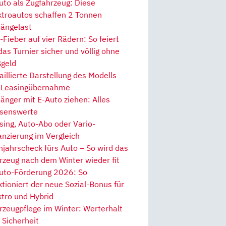
uto als Zugfahrzeug: Diese
ktroautos schaffen 2 Tonnen
ängelast
Fieber auf vier Rädern: So feiert
 das Turnier sicher und völlig ohne
geld
aillierte Darstellung des Modells
 Leasingübernahme
änger mit E-Auto ziehen: Alles
senswerte
sing, Auto-Abo oder Vario-
anzierung im Vergleich
hjahrscheck fürs Auto – So wird das
rzeug nach dem Winter wieder fit
uto-Förderung 2026: So
ktioniert der neue Sozial-Bonus für
ktro und Hybrid
rzeugpflege im Winter: Werterhalt
 Sicherheit