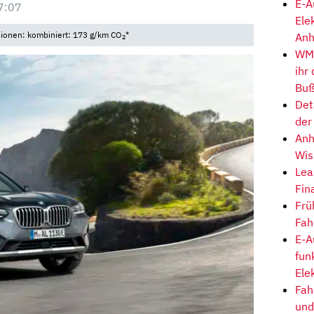
E-A
7:07
Ele
sionen: kombiniert: 173 g/km CO
*
Anh
2
WM-
ihr
Buß
Det
der
Anh
Wis
Lea
Fin
Frü
Fah
E-A
fun
Ele
Fah
und