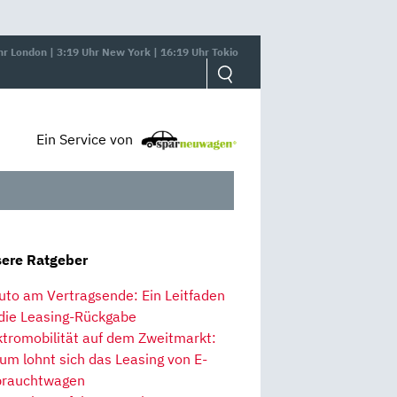
hr London | 3:19 Uhr New York | 16:19 Uhr Tokio
Ein Service von
ere Ratgeber
uto am Vertragsende: Ein Leitfaden
 die Leasing-Rückgabe
ktromobilität auf dem Zweitmarkt:
um lohnt sich das Leasing von E-
rauchtwagen