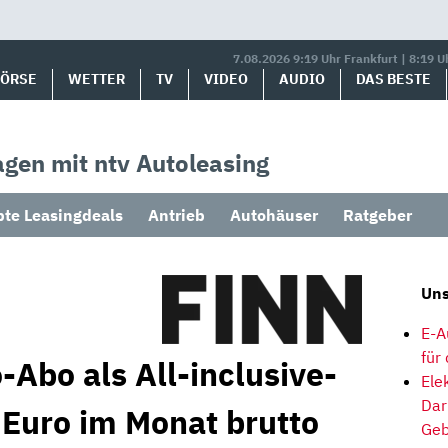
7.08.2026 9:19 Uhr Frankfurt | 8:19 U
BÖRSE
WETTER
TV
VIDEO
AUDIO
DAS BESTE
gen mit ntv Autoleasing
bte Leasingdeals
Antrieb
Autohäuser
Ratgeber
Uns
E-A
für
Abo als All-inclusive-
Ele
Dar
 Euro im Monat brutto
Geb