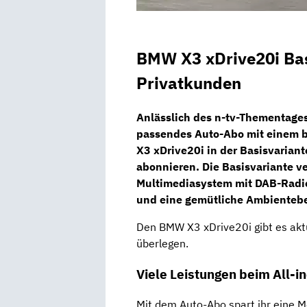
BMW X3 xDrive20i Bas
Privatkunden
Anlässlich des
n-tv-Thementage
passendes Auto-Abo mit einem 
X3 xDrive20i
in der
Basisvariant
abonnieren. Die Basisvariante v
Multimediasystem
mit DAB-Radi
und eine gemütliche Ambienteb
Den BMW X3 xDrive20i gibt es aktu
überlegen.
Viele Leistungen beim All-i
Mit dem Auto-Abo spart ihr eine M