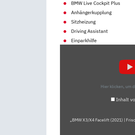
BMW Live Cockpit Plus
Anhängerkupplung
Sitzheizung
Driving Assistant
Einparkhilfe
„BMW
X3/X4
FACELIFT
(2021)
| FRISCHE-
KUR
Hier klicken, um 
FÜR
DIE
Inhalt v
KOMPAKT-
SUVS
| NEUVORSTELLUNG“
„BMW X3/X4 Facelift (2021) | Fris
VON
YOUTUBE