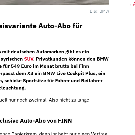
→
Bild: BMW
isvariante Auto-Abo für
s
mit deutschen Automarken gibt es ein
bayrischen
SUV
. Privatkunden können den
BMW
e
für
549 Euro im Monat brutto
bei
Finn
erpasst dem X3 ein
BMW Live Cockpit Plus
, ein
o, schicke
Sportsitze
für Fahrer und Beifahrer
eleuchtung.
ell nur noch zweimal. Also nicht zu lange
nclusive Auto-Abo von FINN
enge Papierkram, denn ihr habt nur einen Vertrag,