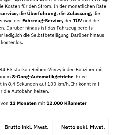
die Kosten für den Strom. In der monatlichen Rate
service,
die
Überführung,
die
Zulassung,
die
sowie der
Fahrzeug-Service,
der
TÜV
und die
en. Darüber hinaus ist das Fahrzeug bereits
hr lediglich die Selbstbeteiligung. Darüber hinaus
 kostenlos.
84 PS starken Reihen-Vierzylinder-Benziner mit
 einem
8-Gang-Automatik­getriebe
. Er ist
 in 8,4 Sekunden auf 100 km/h. Ihr könnt mit
 die Autobahn heizen.
m von
12 Monaten
mit
12.000 Kilometer
Brutto inkl. Mwst.
Netto exkl. Mwst.