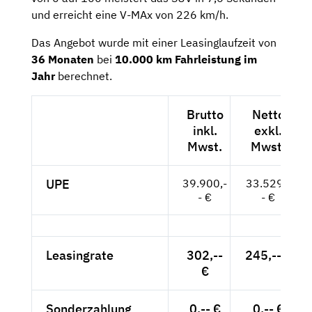
und erreicht eine V-MAx von 226 km/h.
Das Angebot wurde mit einer Leasinglaufzeit von
36 Monaten
bei
10.000 km Fahrleistung im
Jahr
berechnet.
Brutto
Netto
inkl.
exkl.
Mwst.
Mwst.
UPE
39.900,-
33.529,-
- €
- €
Leasingrate
302,--
245,-- €
€
Sonderzahlung
0,-- €
0,-- €