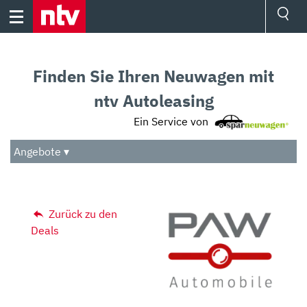
Skip
to
content
Ressorts
Sport
Finden Sie Ihren Neuwagen mit
Börse
Wetter
ntv Autoleasing
TV
Ein Service von
Video
Audio
Angebote ▾
Das Beste
Zurück zu den
Deals