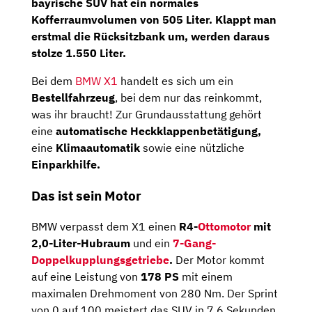
bayrische SUV hat ein normales
Kofferraumvolumen
von
505 Liter.
Klappt man
erstmal die Rücksitzbank um, werden daraus
stolze
1.550
Liter.
Bei dem
BMW X1
handelt es sich um ein
Bestellfahrzeug
, bei dem nur das reinkommt,
was ihr braucht! Zur Grundausstattung gehört
eine
automatische Heckklappenbetätigung,
eine
Klimaautomatik
sowie eine nützliche
Einparkhilfe.
Das ist sein Motor
BMW verpasst dem X1 einen
R4-
Ottomotor
mit
2,0-Liter-Hubraum
und ein
7-Gang-
Doppelkupplungsgetriebe
.
Der Motor kommt
auf eine Leistung von
178 PS
mit einem
maximalen Drehmoment von 280 Nm. Der Sprint
von 0 auf 100 meistert das SUV in 7,6 Sekunden