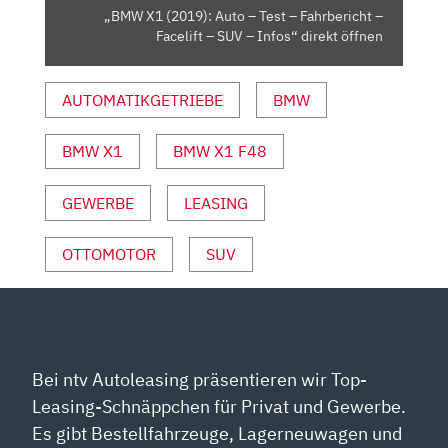
–
„BMW X1 (2019): Auto – Test – Fahrbericht –
FACELIFT
Facelift – SUV – Infos“ direkt öffnen
–
SUV
AUTOMATIKGETRIEBE
BMW
–
INFOS“
VON
BMW X1
BMW X1 F48
YOUTUBE
ANZEIGEN
GEWERBE
LEASING
OTTOMOTOR
SUV
Bei ntv Autoleasing präsentieren wir Top-
Leasing-Schnäppchen für Privat und Gewerbe.
Es gibt Bestellfahrzeuge, Lagerneuwagen und