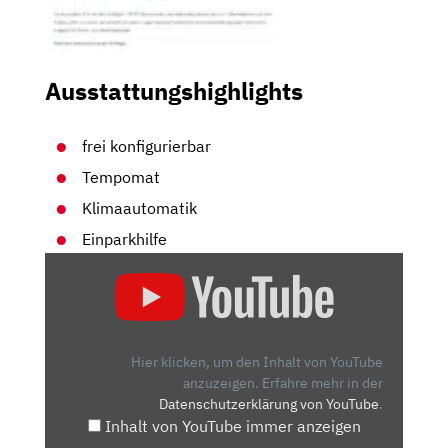
Ausstattungshighlights
frei konfigurierbar
Tempomat
Klimaautomatik
Einparkhilfe
„BMW
X1
(2019):
AUTO
–
Hier klicken, um den Inhalt von YouTube
TEST
anzuzeigen.
Erfahre mehr in der
Datenschutzerklärung von YouTube
.
–
Inhalt von YouTube immer anzeigen
FAHRBERICHT