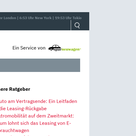
hr London | 6:53 Uhr New York | 19:53 Uhr Tokio
Ein Service von
ere Ratgeber
uto am Vertragsende: Ein Leitfaden
 die Leasing-Rückgabe
ktromobilität auf dem Zweitmarkt:
um lohnt sich das Leasing von E-
rauchtwagen