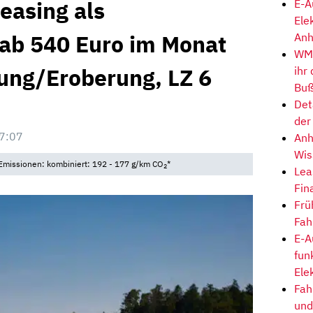
easing als
E-A
Ele
 ab 540 Euro im Monat
Anh
WM-
rung/Eroberung, LZ 6
ihr
Buß
Det
der
7:07
Anh
Wis
• Emissionen: kombiniert: 192 - 177 g/km CO
*
2
Lea
Fin
Frü
Fah
E-A
fun
Ele
Fah
und