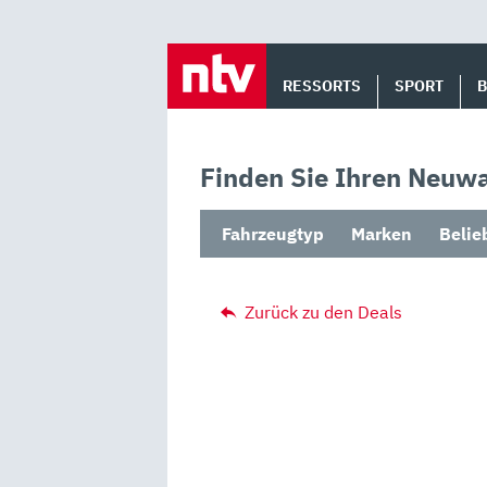
Skip
to
RESSORTS
SPORT
content
Finden Sie Ihren Neuwa
Fahrzeugtyp
Marken
Belie
Zurück zu den Deals