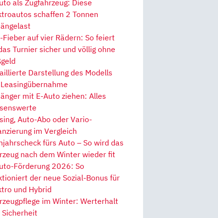
uto als Zugfahrzeug: Diese
ktroautos schaffen 2 Tonnen
ängelast
Fieber auf vier Rädern: So feiert
 das Turnier sicher und völlig ohne
geld
aillierte Darstellung des Modells
 Leasingübernahme
änger mit E-Auto ziehen: Alles
senswerte
sing, Auto-Abo oder Vario-
anzierung im Vergleich
hjahrscheck fürs Auto – So wird das
rzeug nach dem Winter wieder fit
uto-Förderung 2026: So
ktioniert der neue Sozial-Bonus für
ktro und Hybrid
rzeugpflege im Winter: Werterhalt
 Sicherheit