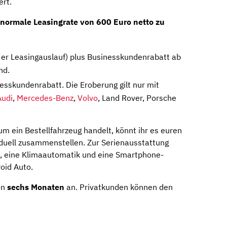
ert.
 normale Leasingrate von 600 Euro netto zu
er Leasingauslauf) plus Businesskundenrabatt ab
nd.
sskundenrabatt. Die Eroberung gilt nur mit
Audi
,
Mercedes-Benz
,
Volvo
, Land Rover, Porsche
um ein Bestellfahrzeug handelt, könnt ihr es euren
iduell zusammenstellen. Zur Serienausstattung
fe, eine Klimaautomatik und eine Smartphone-
oid Auto.
on
sechs Monaten
an. Privatkunden können den