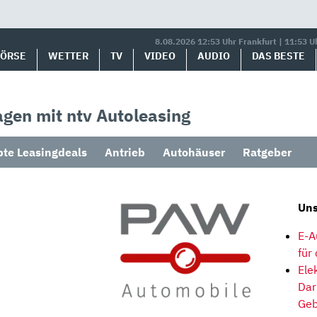
8.08.2026 12:53 Uhr Frankfurt | 11:53 U
BÖRSE
WETTER
TV
VIDEO
AUDIO
DAS BESTE
gen mit ntv Autoleasing
bte Leasingdeals
Antrieb
Autohäuser
Ratgeber
Uns
E-A
für
Ele
Dar
Geb