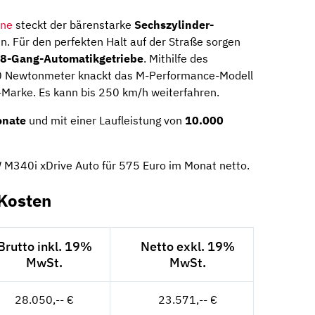
ine
steckt der bärenstarke
Sechszylinder-
nn. Für den perfekten Halt auf der Straße sorgen
8-Gang-Automatik­getriebe
. Mithilfe des
 Newtonmeter knackt das M-Performance-Modell
-Marke. Es kann bis 250 km/h weiterfahren.
onate
und mit einer Laufleistung von
10.000
 M340i xDrive Auto für 575 Euro im Monat netto.
Kosten
Brutto inkl. 19%
Netto exkl. 19%
MwSt.
MwSt.
28.050,-- €
23.571,-- €