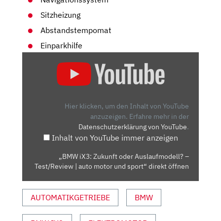
Sitzheizung
Abstandstempomat
Einparkhilfe
„BMW
IX3:
ZUKUNFT
ODER
AUSLAUFMODELL?
Hier klicken, um den Inhalt von YouTube
–
anzuzeigen.
Erfahre mehr in der
Datenschutzerklärung von YouTube
.
TEST/REVIEW
Inhalt von YouTube immer anzeigen
|
AUTO
„BMW iX3: Zukunft oder Auslaufmodell? –
MOTOR
Test/Review | auto motor und sport“ direkt öffnen
UND
SPORT“
AUTOMATIKGETRIEBE
BMW
VON
YOUTUBE