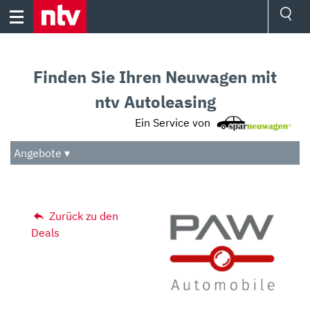
Skip
to
content
Ressorts
Sport
Finden Sie Ihren Neuwagen mit
Börse
Wetter
ntv Autoleasing
TV
Ein Service von
Video
Audio
Angebote ▾
Das Beste
Zurück zu den
Deals