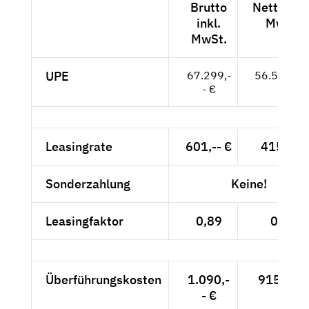
Brutto
Netto exk
inkl.
MwSt.
MwSt.
UPE
67.299,-
56.554,-- 
- €
Leasingrate
601,-- €
415,-- €
Sonderzahlung
Keine!
Leasingfaktor
0,89
0,73
Überführungskosten
1.090,-
915,97 
- €