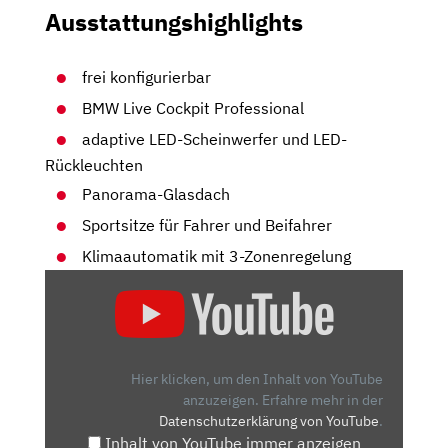
Ausstattungshighlights
frei konfigurierbar
BMW Live Cockpit Professional
adaptive LED-Scheinwerfer und LED-
Rückleuchten
Panorama-Glasdach
Sportsitze für Fahrer und Beifahrer
Klimaautomatik mit 3-Zonenregelung
„BMW
IX3
(2020):
IST
DER
Hier klicken, um den Inhalt von YouTube
STROMER
anzuzeigen.
Erfahre mehr in der
Datenschutzerklärung von YouTube
.
BESSER
Inhalt von YouTube immer anzeigen
ALS