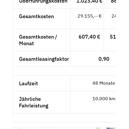
Überführungskosten
1.023,40 €
860,-- 
Gesamtkosten
29.155,-- €
24.500,
- €
Gesamtkosten /
607,40 €
510,42 
Monat
Gesamtleasingfaktor
0,90
Laufzeit
48 Monate
Jährliche
10.000 km
Fahrleistung