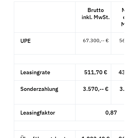
Brutto
Netto
inkl. MwSt.
exkl.
MwSt.
UPE
67.300,-- €
56.555,
- €
Leasingrate
511,70 €
430,-- 
Sonderzahlung
3.570,-- €
3.000,
- €
Leasingfaktor
0,87