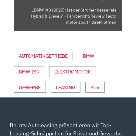
HYBRID
„BMW iX3 (2020): Ist der Stromer besser als
&
Hybrid & Diesel? – Fahrbericht/Review | auto
DIESEL?
motor sport“ direkt öffnen
–
FAHRBERICHT/REVIEW
|
AUTO
AUTOMATIKGETRIEBE
BMW
MOTOR
SPORT“
BMW IX3
ELEKTROMOTOR
VON
YOUTUBE
ANZEIGEN
GEWERBE
LEASING
SUV
Bei ntv Autoleasing präsentieren wir Top-
Leasing-Schnäppchen für Privat und Gewerbe.