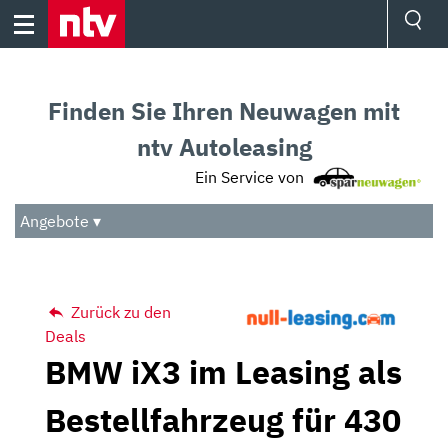
Skip
to
content
Ressorts
Sport
Finden Sie Ihren Neuwagen mit
Börse
Wetter
ntv Autoleasing
TV
Ein Service von
Video
Audio
Angebote ▾
Das Beste
Zurück zu den
Deals
BMW iX3 im Leasing als
Bestellfahrzeug für 430