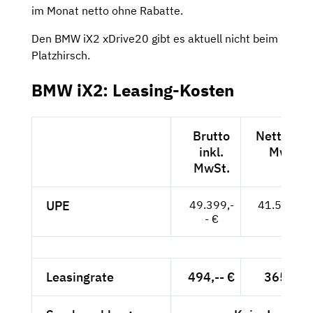
im Monat netto ohne Rabatte.
Den BMW iX2 xDrive20 gibt es aktuell nicht beim
Platzhirsch.
BMW iX2: Leasing-Kosten
Brutto
Netto exk
inkl.
MwSt.
MwSt.
UPE
49.399,-
41.512,-- 
- €
Leasingrate
494,-- €
365,-- €