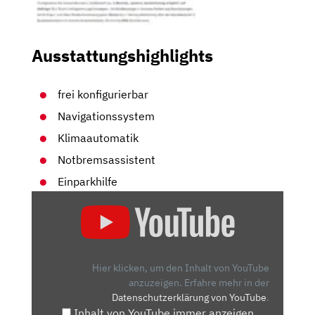
Ausstattungshighlights
frei konfigurierbar
Navigationssystem
Klimaautomatik
Notbremsassistent
Einparkhilfe
„DER
NEUE
BMW
X2
UND
Hier klicken, um den Inhalt von YouTube
IX2
anzuzeigen.
Erfahre mehr in der
Datenschutzerklärung von YouTube
.
–
Inhalt von YouTube immer anzeigen