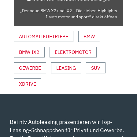
DIE
SIEBEN
„Der neue BMW X2 und iX2 – Die sieben Highlights
HIGHLIGHTS
I auto motor und sport“ direkt öffnen
I
AUTO
AUTOMATIKGETRIEBE
BMW
MOTOR
UND
SPORT“
BMW IX2
ELEKTROMOTOR
VON
YOUTUBE
GEWERBE
LEASING
SUV
ANZEIGEN
XDRIVE
Bei ntv Autoleasing präsentieren wir Top-
Leasing-Schnäppchen für Privat und Gewerbe.