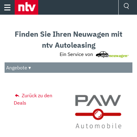
Skip
to
content
Ressorts
Sport
Finden Sie Ihren Neuwagen mit
Börse
Wetter
ntv Autoleasing
TV
Ein Service von
Video
Audio
Angebote ▾
Das Beste
Zurück zu den
Deals