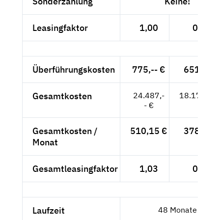
Sonderzahlung
Keine!
Leasingfaktor
1,00
0,88
Überführungskosten
775,-- €
651,26 
Gesamtkosten
24.487,-
18.171,26
- €
Gesamtkosten /
510,15 €
378,57 
Monat
Gesamtleasingfaktor
1,03
0,91
Laufzeit
48 Monate