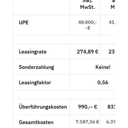
inkl.
exkl.
MwSt.
MwSt.
UPE
48.800,-
41.008,-
- €
- €
Leasingrate
274,89 €
231,-- €
Sonderzahlung
Keine!
Leasingfaktor
0,56
Überführungskosten
990,-- €
831,93 
Gesamtkosten
7.587,36 €
6.375,93 