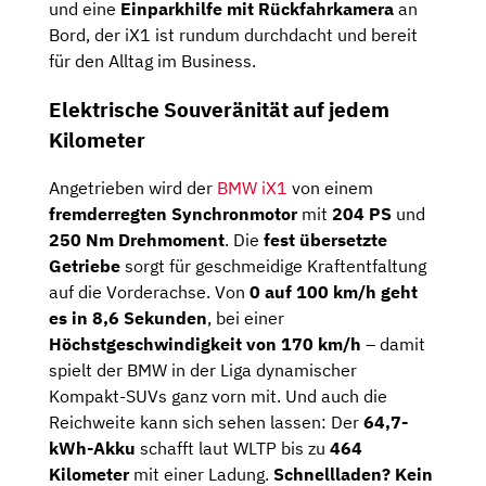
und eine
Einparkhilfe mit Rückfahrkamera
an
Bord, der iX1 ist rundum durchdacht und bereit
für den Alltag im Business.
Elektrische Souveränität auf jedem
Kilometer
Angetrieben wird der
BMW iX1
von einem
fremderregten Synchronmotor
mit
204 PS
und
250 Nm Drehmoment
. Die
fest übersetzte
Getriebe
sorgt für geschmeidige Kraftentfaltung
auf die Vorderachse. Von
0 auf 100 km/h geht
es in 8,6 Sekunden
, bei einer
Höchstgeschwindigkeit von 170 km/h
– damit
spielt der BMW in der Liga dynamischer
Kompakt-SUVs ganz vorn mit. Und auch die
Reichweite kann sich sehen lassen: Der
64,7-
kWh-Akku
schafft laut WLTP bis zu
464
Kilometer
mit einer Ladung.
Schnellladen? Kein