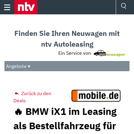
Skip
to
content
Ressorts
Sport
Finden Sie Ihren Neuwagen mit
Börse
Wetter
ntv Autoleasing
TV
Ein Service von
Video
Audio
Angebote ▾
Das Beste
Zurück zu den
Deals
🔥 BMW iX1 im Leasing
als Bestellfahrzeug für