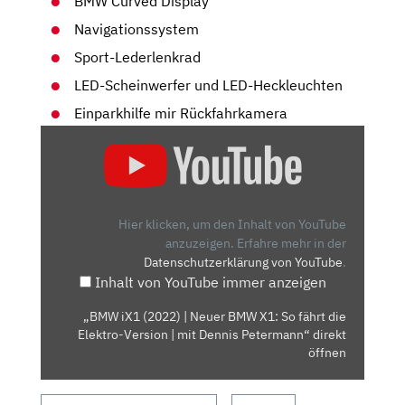
BMW Curved Display
Navigationssystem
Sport-Lederlenkrad
LED-Scheinwerfer und LED-Heckleuchten
Einparkhilfe mir Rückfahrkamera
„BMW
IX1
(2022)
|
NEUER
Hier klicken, um den Inhalt von YouTube
BMW
anzuzeigen.
Erfahre mehr in der
Datenschutzerklärung von YouTube
.
X1:
Inhalt von YouTube immer anzeigen
SO
FÄHRT
„BMW iX1 (2022) | Neuer BMW X1: So fährt die
DIE
Elektro-Version | mit Dennis Petermann“ direkt
ELEKTRO-
öffnen
VERSION
|