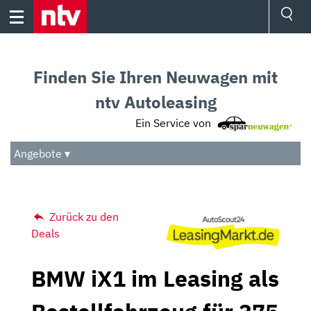
Skip
to
content
Ressorts
Sport
Finden Sie Ihren Neuwagen mit
Börse
Wetter
ntv Autoleasing
TV
Ein Service von
Video
Audio
Angebote ▾
Das Beste
Zurück zu den
Deals
BMW iX1 im Leasing als