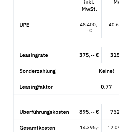
inkl.
MwSt.
MwSt.
UPE
48.400,-
40.672,-- 
- €
Leasingrate
375,-- €
315,13 
Sonderzahlung
Keine!
Leasingfaktor
0,77
Überführungskosten
895,-- €
752,10 
Gesamtkosten
14.395,-
12.096,64