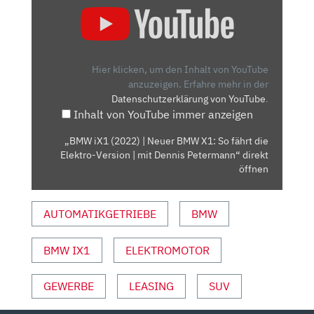
„BMW
IX1
(2022)
|
NEUER
Hier klicken, um den Inhalt von YouTube
BMW
anzuzeigen.
Erfahre mehr in der
Datenschutzerklärung von YouTube
.
X1:
Inhalt von YouTube immer anzeigen
SO
FÄHRT
„BMW iX1 (2022) | Neuer BMW X1: So fährt die
DIE
Elektro-Version | mit Dennis Petermann“ direkt
ELEKTRO-
öffnen
VERSION
|
AUTOMATIKGETRIEBE
BMW
MIT
DENNIS
BMW IX1
ELEKTROMOTOR
PETERMANN“
VON
YOUTUBE
GEWERBE
LEASING
SUV
ANZEIGEN