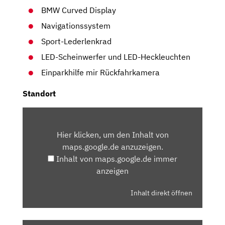
BMW Curved Display
Navigationssystem
Sport-Lederlenkrad
LED-Scheinwerfer und LED-Heckleuchten
Einparkhilfe mir Rückfahrkamera
Standort
INHALT
VON
Hier klicken, um den Inhalt von
MAPS.GOOGLE.DE
maps.google.de anzuzeigen.
ANZEIGEN
Inhalt von maps.google.de immer
anzeigen
Inhalt direkt öffnen