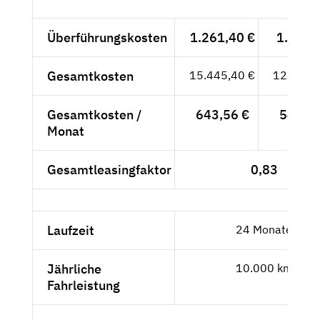
Überführungskosten
1.261,40 €
1.060,-
Gesamtkosten
15.445,40 €
12.979,
Gesamtkosten /
643,56 €
540,81
Monat
Gesamtleasingfaktor
0,83
Laufzeit
24 Monate
Jährliche
10.000 km
Fahrleistung