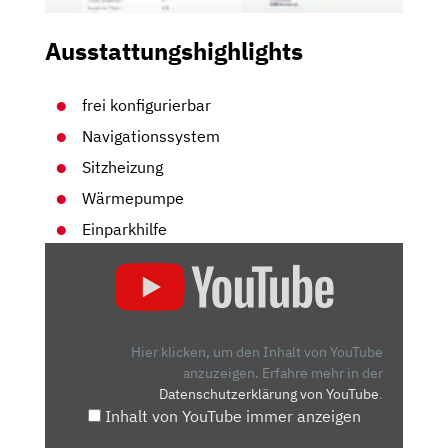
Ausstattungshighlights
frei konfigurierbar
Navigationssystem
Sitzheizung
Wärmepumpe
Einparkhilfe
„BMW
IX
(2021):
TOP-
REICHWEITE,
Hier klicken, um den Inhalt von YouTube
PATZT
anzuzeigen.
Erfahre mehr in der
Datenschutzerklärung von YouTube
.
ABER
Inhalt von YouTube immer anzeigen
BEIM
LADEN