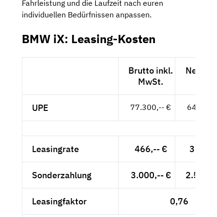
Fahrleistung und die Laufzeit nach euren
individuellen Bedürfnissen anpassen.
BMW iX: Leasing-Kosten
Brutto inkl.
Netto e
MwSt.
MwSt
UPE
77.300,-- €
64.958,-
Leasingrate
466,-- €
391,60
Sonderzahlung
3.000,-- €
2.521,0
Leasingfaktor
0,76