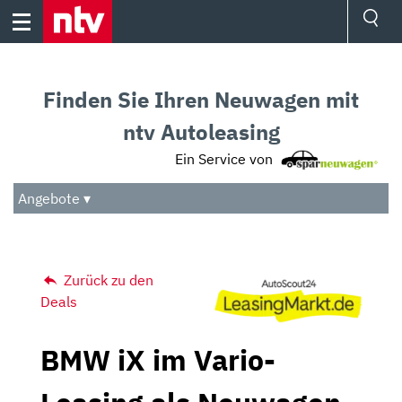
Skip
to
content
Ressorts
Sport
Finden Sie Ihren Neuwagen mit
Börse
Wetter
ntv Autoleasing
TV
Ein Service von
Video
Audio
Angebote ▾
Das Beste
Zurück zu den
Deals
BMW iX im Vario-