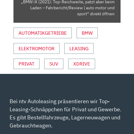
„BMW iX (2021): Top-Reichweite, patzt aber beim
–
Laden – Fahrbericht/Review | auto motor und
FAHRBERICHT/REVIEW
sport“ direkt öffnen
|
AUTO
AUTOMATIKGETRIEBE
BMW
MOTOR
UND
ELEKTROMOTOR
LEASING
SPORT“
VON
YOUTUBE
PRIVAT
SUV
XDRIVE
ANZEIGEN
Bei ntv Autoleasing präsentieren wir Top-
Leasing-Schnäppchen für Privat und Gewerbe.
Es gibt Bestellfahrzeuge, Lagerneuwagen und
Gebrauchtwagen.