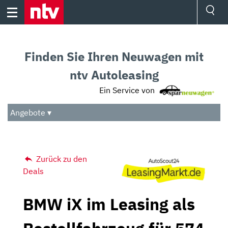
Skip
to
content
Ressorts
Sport
Finden Sie Ihren Neuwagen mit
Börse
Wetter
ntv Autoleasing
TV
Ein Service von
Video
Audio
Angebote ▾
Das Beste
Zurück zu den
Deals
BMW iX im Leasing als