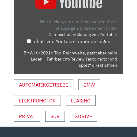
(2021):
TOP-
REICHWEITE,
Hier klicken, um den Inhalt von YouTube
PATZT
anzuzeigen.
Erfahre mehr in der
Datenschutzerklärung von YouTube
.
ABER
Inhalt von YouTube immer anzeigen
BEIM
LADEN
„BMW iX (2021): Top-Reichweite, patzt aber beim
–
Laden – Fahrbericht/Review | auto motor und
FAHRBERICHT/REVIEW
sport“ direkt öffnen
|
AUTO
AUTOMATIKGETRIEBE
BMW
MOTOR
UND
ELEKTROMOTOR
LEASING
SPORT“
VON
YOUTUBE
PRIVAT
SUV
XDRIVE
ANZEIGEN