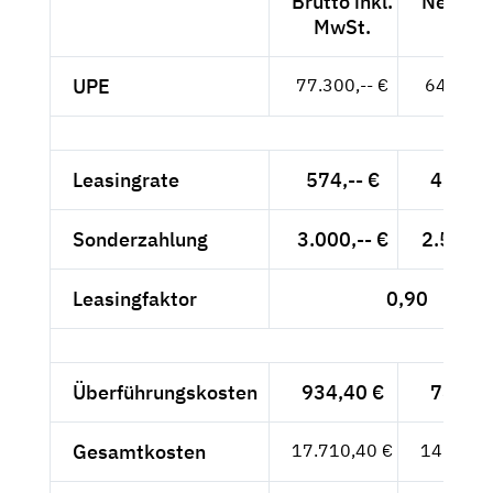
Brutto inkl.
Netto e
MwSt.
MwSt
UPE
77.300,-- €
64.958,-
Leasingrate
574,-- €
482,35
Sonderzahlung
3.000,-- €
2.521,0
Leasingfaktor
0,90
Überführungskosten
934,40 €
785,21
Gesamtkosten
17.710,40 €
14.882,