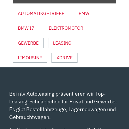
ALEX
BLOCH
AUTOMATIKGETRIEBE
BMW
|
AUTO
BMW I7
ELEKTROMOTOR
MOTOR
UND
SPORT“
GEWERBE
LEASING
VON
YOUTUBE
LIMOUSINE
XDRIVE
ANZEIGEN
Bei ntv Autoleasing präsentieren wir Top-
Leasing-Schnäppchen für Privat und Gewerbe.
Es gibt Bestellfahrzeuge, Lagerneuwagen und
Gebrauchtwagen.