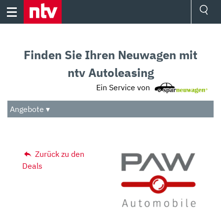
Skip
to
content
Ressorts
Sport
Finden Sie Ihren Neuwagen mit
Börse
Wetter
ntv Autoleasing
TV
Ein Service von
Video
Audio
Angebote ▾
Das Beste
Zurück zu den
Deals