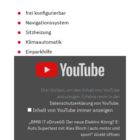
frei konfigurierbar
Navigationssystem
Sitzheizung
Klimaautomatik
Einparkhilfe
„BMW
I7
XDRIVE60:
DER
NEUE
Hier klicken, um den Inhalt von YouTube
ELEKTRO-
anzuzeigen.
Erfahre mehr in der
Datenschutzerklärung von YouTube
.
KÖNIG?
Inhalt von YouTube immer anzeigen
E-
AUTO
„BMW i7 xDrive60: Der neue Elektro-König? E-
SUPERTEST
Auto Supertest mit Alex Bloch | auto motor und
MIT
sport“ direkt öffnen