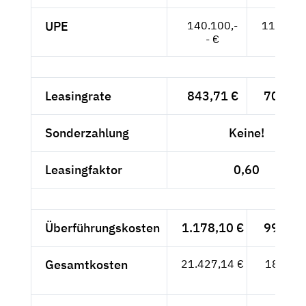
UPE
140.100,-
117.731
- €
- €
Leasingrate
843,71 €
709,-- 
Sonderzahlung
Keine!
Leasingfaktor
0,60
Überführungskosten
1.178,10 €
990,-- 
Gesamtkosten
21.427,14 €
18.006,
- €