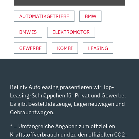
5ER-
TOURING
AUTOMATIKGETRIEBE
BMW
|
VORSTELLUNG
BMW I5
ELEKTROMOTOR
MIT
HOLGER
PREISS“
GEWERBE
KOMBI
LEASING
VON
YOUTUBE
ANZEIGEN
Bei ntv Autoleasing präsentieren wir Top-
Leasing-Schnäppchen für Privat und Gewerbe.
Es gibt Bestellfahrzeuge, Lagerneuwagen und
Gebrauchtwagen.
* = Umfangreiche Angaben zum offiziellen
Kraftstoffverbrauch und zu den offiziellen CO2-