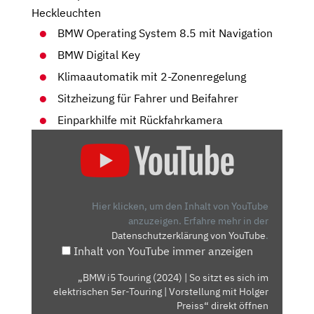
Heckleuchten
BMW Operating System 8.5 mit Navigation
BMW Digital Key
Klimaautomatik mit 2-Zonenregelung
Sitzheizung für Fahrer und Beifahrer
Einparkhilfe mit Rückfahrkamera
„BMW
I5
TOURING
(2024)
|
Hier klicken, um den Inhalt von YouTube
SO
anzuzeigen.
Erfahre mehr in der
Datenschutzerklärung von YouTube
.
SITZT
Inhalt von YouTube immer anzeigen
ES
SICH
„BMW i5 Touring (2024) | So sitzt es sich im
IM
elektrischen 5er-Touring | Vorstellung mit Holger
ELEKTRISCHEN
Preiss“ direkt öffnen