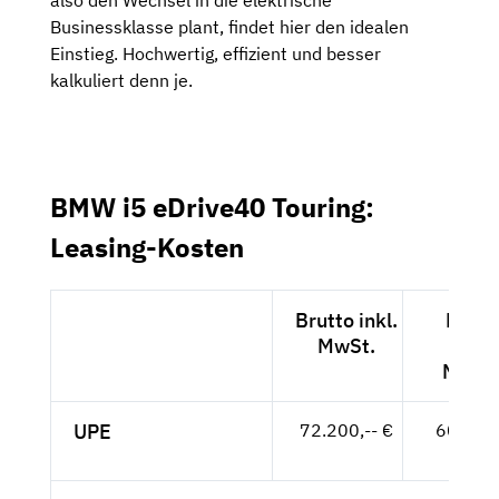
also den Wechsel in die elektrische
Businessklasse plant, findet hier den idealen
Einstieg. Hochwertig, effizient und besser
kalkuliert denn je.
BMW i5 eDrive40 Touring:
Leasing-Kosten
Brutto inkl.
Netto
MwSt.
exkl.
MwSt
UPE
72.200,-- €
60.672,
- €