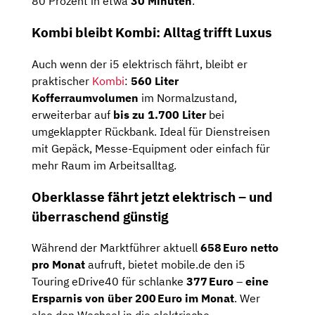
80 Prozent in etwa
30 Minuten
.
Kombi bleibt Kombi: Alltag trifft Luxus
Auch wenn der i5 elektrisch fährt, bleibt er
praktischer
Kombi
:
560 Liter
Kofferraumvolumen
im Normalzustand,
erweiterbar auf
bis zu 1.700 Liter
bei
umgeklappter Rückbank. Ideal für Dienstreisen
mit Gepäck, Messe-Equipment oder einfach für
mehr Raum im Arbeitsalltag.
Oberklasse fährt jetzt elektrisch – und
überraschend günstig
Während der Marktführer aktuell
658 Euro netto
pro Monat
aufruft, bietet mobile.de den i5
Touring eDrive40 für schlanke
377 Euro
–
eine
Ersparnis von über 200 Euro im Monat
. Wer