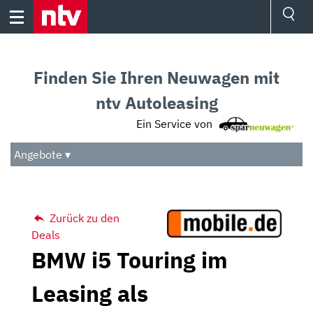
Skip
to
content
Ressorts
Sport
Finden Sie Ihren Neuwagen mit
Börse
Wetter
ntv Autoleasing
TV
Ein Service von
Video
Audio
Angebote ▾
Das Beste
Zurück zu den
Deals
BMW i5 Touring im
Leasing als