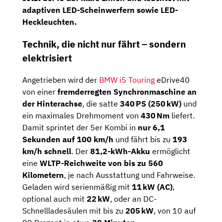
adaptiven LED-Scheinwerfern
sowie
LED-
Heckleuchten
.
Technik, die nicht nur fährt – sondern
elektrisiert
Angetrieben wird der
BMW i5 Touring
eDrive40
von einer
fremderregten Synchronmaschine an
der Hinterachse
, die satte
340 PS (250 kW)
und
ein maximales Drehmoment von
430 Nm
liefert.
Damit sprintet der 5er Kombi in
nur 6,1
Sekunden auf 100 km/h
und fährt bis zu
193
km/h schnell
. Der
81,2-kWh-Akku
ermöglicht
eine
WLTP-Reichweite von bis zu 560
Kilometern
, je nach Ausstattung und Fahrweise.
Geladen wird serienmäßig mit
11 kW (AC)
,
optional auch mit
22 kW
, oder an DC-
Schnellladesäulen mit bis zu
205 kW
, von 10 auf