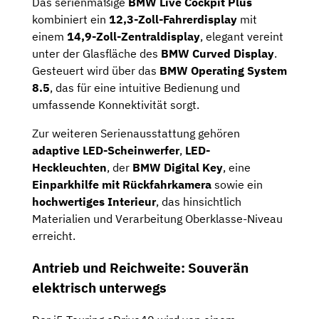
Das serienmäßige
BMW Live Cockpit Plus
kombiniert ein
12,3-Zoll-Fahrerdisplay
mit
einem
14,9-Zoll-Zentraldisplay
, elegant vereint
unter der Glasfläche des
BMW Curved Display
.
Gesteuert wird über das
BMW Operating System
8.5
, das für eine intuitive Bedienung und
umfassende Konnektivität sorgt.
Zur weiteren Serienausstattung gehören
adaptive LED-Scheinwerfer
,
LED-
Heckleuchten
, der
BMW Digital Key
, eine
Einparkhilfe mit Rückfahrkamera
sowie ein
hochwertiges Interieur
, das hinsichtlich
Materialien und Verarbeitung Oberklasse-Niveau
erreicht.
Antrieb und Reichweite: Souverän
elektrisch unterwegs