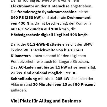
Der i5 Touring eDrive40 wird von einem
Elektromotor an der Hinterachse
angetrieben.
Die
fremderregte Synchronmaschine
leistet
340 PS (250 kW)
und bietet ein
Drehmoment
von 430 Nm
. Damit beschleunigt der Kombi in
nur 6,1 Sekunden auf 100 km/h
, die
Höchstgeschwindigkeit liegt bei 193 km/h
.
Dank der
81,2-kWh-Batterie
erreicht der BMW
i5 eine
WLTP-Reichweite von bis zu 560
Kilometern
– ausreichend für den täglichen
Pendelverkehr wie auch für längere Strecken.
Das
AC-Laden mit bis zu 11 kW
ist serienmäßig,
22 kW sind optional möglich
. Per
DC-
Schnellladung
mit bis zu
205 kW
lässt sich der
Akku in rund
30 Minuten von 10 auf 80 Prozent
aufladen.
Viel Platz für Alltag und Business