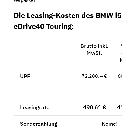
Die Leasing-Kosten des BMW i5
eDrive40 Touring:
Brutto inkl.
Netto
MwSt.
exkl.
MwSt.
UPE
72.200,-- €
60.672,
- €
Leasingrate
498,61 €
419,-- 
Sonderzahlung
Keine!