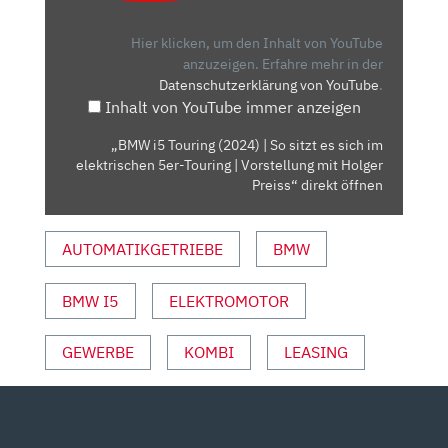
(2024)
|
Hier klicken, um den Inhalt von YouTube
SO
anzuzeigen.
Erfahre mehr in der
Datenschutzerklärung von YouTube
.
SITZT
Inhalt von YouTube immer anzeigen
ES
SICH
„BMW i5 Touring (2024) | So sitzt es sich im
IM
elektrischen 5er-Touring | Vorstellung mit Holger
ELEKTRISCHEN
Preiss“ direkt öffnen
5ER-
TOURING
AUTOMATIKGETRIEBE
BMW
|
VORSTELLUNG
BMW I5
ELEKTROMOTOR
MIT
HOLGER
PREISS“
GEWERBE
KOMBI
LEASING
VON
YOUTUBE
ANZEIGEN