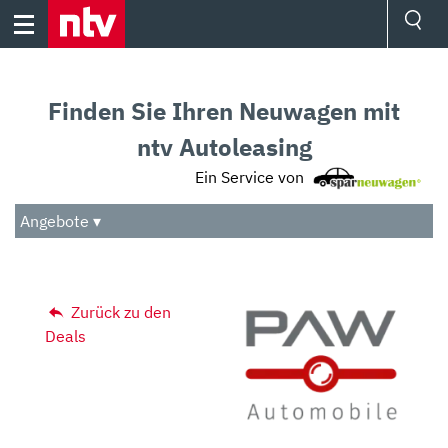
Skip
to
content
Ressorts
Sport
Finden Sie Ihren Neuwagen mit
Börse
Wetter
ntv Autoleasing
TV
Ein Service von
Video
Audio
Angebote ▾
Das Beste
Zurück zu den
Deals