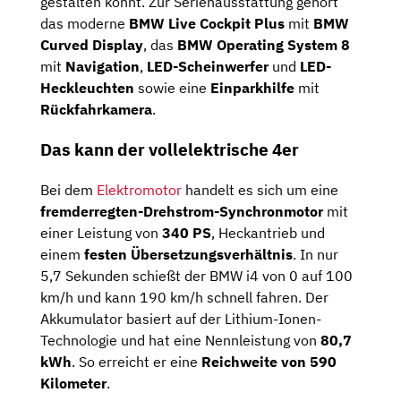
gestalten könnt. Zur Serienausstattung gehört
das moderne
BMW Live Cockpit Plus
mit
BMW
Curved Display
, das
BMW Operating System
8
mit
Navigation
,
LED-Scheinwerfer
und
LED-
Heckleuchten
sowie eine
Einparkhilfe
mit
Rückfahrkamera
.
Das kann der vollelektrische 4er
Bei dem
Elektromotor
handelt es sich um eine
fremderregten-Drehstrom-Synchronmotor
mit
einer Leistung von
340 PS
, Heckantrieb und
einem
festen Übersetzungsverhältnis
. In nur
5,7 Sekunden schießt der BMW i4 von 0 auf 100
km/h und kann 190 km/h schnell fahren. Der
Akkumulator basiert auf der Lithium-Ionen-
Technologie und hat eine Nennleistung von
80,7
kWh
. So erreicht er eine
Reichweite von 590
Kilometer
.