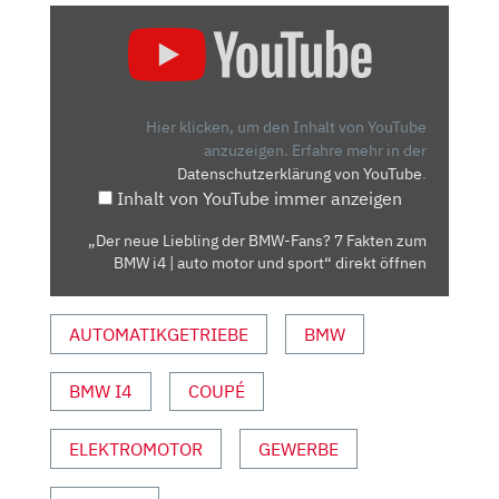
„DER
NEUE
LIEBLING
DER
BMW-
Hier klicken, um den Inhalt von YouTube
FANS?
anzuzeigen.
Erfahre mehr in der
Datenschutzerklärung von YouTube
.
7
Inhalt von YouTube immer anzeigen
FAKTEN
ZUM
„Der neue Liebling der BMW-Fans? 7 Fakten zum
BMW
BMW i4 | auto motor und sport“ direkt öffnen
I4
|
AUTOMATIKGETRIEBE
BMW
AUTO
MOTOR
UND
BMW I4
COUPÉ
SPORT“
VON
ELEKTROMOTOR
GEWERBE
YOUTUBE
ANZEIGEN