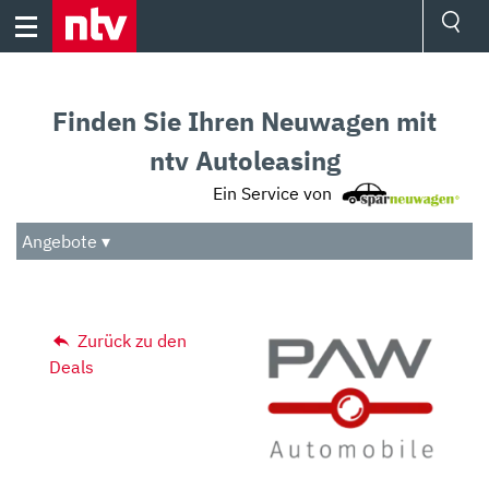
Skip
to
content
Ressorts
Sport
Finden Sie Ihren Neuwagen mit
Börse
Wetter
ntv Autoleasing
TV
Ein Service von
Video
Audio
Angebote ▾
Das Beste
Zurück zu den
Deals